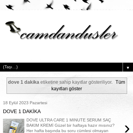
▼
dove 1 dakika
etiketine sahip kayıtlar gösteriliyor.
Tüm
kayıtları göster
18 Eylül 2023 Pazartesi
DOVE 1 DAKİKA
DOVE ULTRA CARE 1 MINUTE SERUM SAÇ
›
BAKIM KREMİ Güzel bir haftaya hazır mısınız?
Her hafta başında bu soru cümlesi olmayan