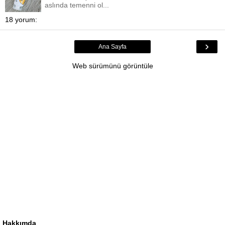
aslında temenni ol...
18 yorum:
›
Ana Sayfa
Web sürümünü görüntüle
Hakkımda