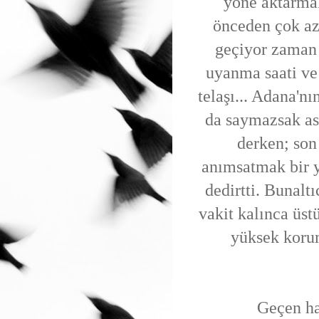
yöne aktarmak
önceden çok az 
geçiyor zaman 
uyanma saati ve 
telaşı... Adana'nı
da saymazsak asl
derken; son
anımsatmak bir 
dedirtti. Bunaltı
vakit kalınca üst
yüksek koru
Geçen haftala