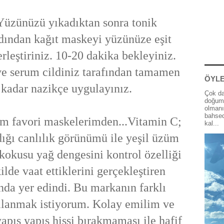
üzünüzü yıkadıktan sonra tonik
dından kağıt maskeyi yüzünüze eşit
rleştiriniz. 10-20 dakika bekleyiniz.
ve serum cildiniz tarafından tamamen
ÖYLE
 kadar nazikçe uygulayınız.
Çok da
doğum 
olmanı
bahsed
 favori maskelerimden...Vitamin C;
kal...
dığı canlılık görünümü ile yeşil üzüm
kokusu yağ dengesini kontrol özelliği
kilde vaat ettiklerini gerçekleştiren
nda yer edindi. Bu markanın farklı
ullanmak istiyorum. Kolay emilim ve
apış yapış hissi bırakmaması ile hafif