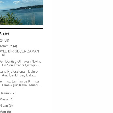
Arşivi
26
(39)
Temmuz
(4)
ÖYLE BİR GEÇER ZAMAN
Kİ
Geri Dönüşü Olmayan Nokta:
En Son Üzerini Çizdiğin...
sana Professional Hyaluron
Asit İçerikli Saç Bakı...
emmuz Esintisi ve Kırmızı
Elma Aşkı: Kayali Muadi...
Haziran
(7)
Mayıs
(4)
Nisan
(5)
Mart
(9)