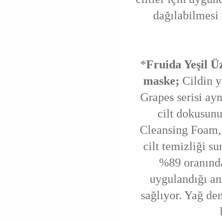
dağılabilmesi 
*
Fruida Yeşil Üz
maske;
Cildin 
Grapes serisi ay
cilt dokusunu
Cleansing Foam, 
cilt temizliği s
%89 oranında
uygulandığı an
sağlıyor. Yağ den