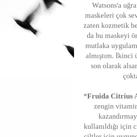
Watsons'a uğra
maskeleri çok se
zaten kozmetik b
da bu maskeyi ön
mutlaka uygulamal
almıştım. İkinci
son olarak alsa
çokt
*
Fruida Citrius 
zengin vitamin
kazandırmaya
kullanıldığı için c
ciltler için uygun