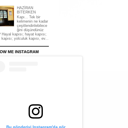
HAZİRAN
BİTERKEN
Kapı... Tek bir
kelimenin ne kadar
çeşitlendirilebilece
ğini düşündünüz
 Hayal kapısı; hayat kapısı;
 kapısı; yolculuk kapısı, ev...
OW ME INSTAGRAM
Bu gönderiyi Instagram'da gör