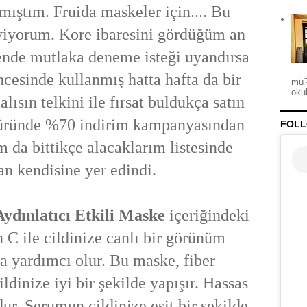
mıştım. Fruida maskeler için.... Bu
viyorum. Kore ibaresini gördüğüm an
ende mutlaka deneme isteği uyandırsa
cesinde kullanmış hatta hafta da bir
mü?
okul
ısın telkini ile fırsat buldukça satın
 üründe %70 indirim kampanyasından
FOLL
m da bittikçe alacaklarım listesinde
an kendisine yer edindi.
Aydınlatıcı Etkili Maske
içeriğindeki
 C ile cildinize canlı bir görünüm
 yardımcı olur. Bu maske, fiber
ildinize iyi bir şekilde yapışır. Hassas
dur. Serumun cildinize eşit bir şekilde