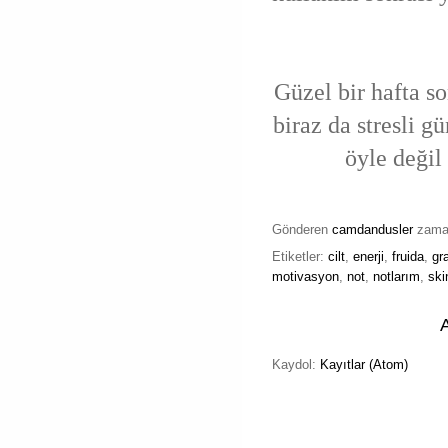
Güzel bir hafta s
biraz da stresli 
öyle değil
Gönderen
camdandusler
zam
Etiketler:
cilt
,
enerji
,
fruida
,
gra
motivasyon
,
not
,
notlarım
,
sk
Kaydol:
Kayıtlar (Atom)