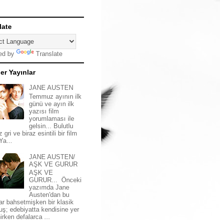
late
ed by
Translate
er Yayınlar
JANE AUSTEN
Temmuz ayının ilk
günü ve ayın ilk
yazısı film
yorumlaması ile
gelsin... Bulutlu
z gri ve biraz esintili bir film
 Ya...
JANE AUSTEN/
AŞK VE GURUR
AŞK VE
GURUR... Önceki
yazımda Jane
Austen'dan bu
ar bahsetmişken bir klasik
uş; edebiyatta kendisine yer
irken defalarca ...