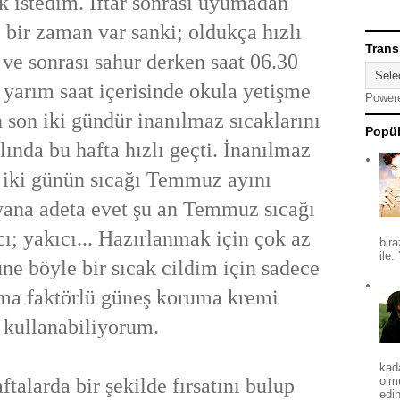
 istedim. İftar sonrası uyumadan
bir zaman var sanki; oldukça hızlı
Trans
ve sonrası sahur derken saat 06.30
yarım saat içerisinde okula yetişme
Power
n son iki gündür inanılmaz sıcaklarını
Popül
ında bu hafta hızlı geçti. İnanılmaz
 iki günün sıcağı Temmuz ayını
yana adeta evet şu an Temmuz sıcağı
cı; yakıcı... Hazırlanmak için çok az
bira
ile.
üne böyle bir sıcak cildim için sadece
ma faktörlü güneş koruma kremi
kullanabiliyorum.
kad
rda bir şekilde fırsatını bulup
olm
edin