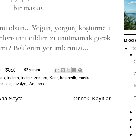
bir maske.
onu olsun... Yoğun, yorgun, koşturmalı
günlere inat cildimizi unutmamak gerek
Blog 
 mi? Beklerim yorumlarınızı...
▼
20
▼
an:
23:57
82 yorum:
tis
,
indirim
,
indirim zamanı
,
Kore
,
kozmetik
,
maske
,
inmask
,
tavsiye
,
Watsons
I
Ana Sayfa
Önceki Kayıtlar
T
►
►
►
►