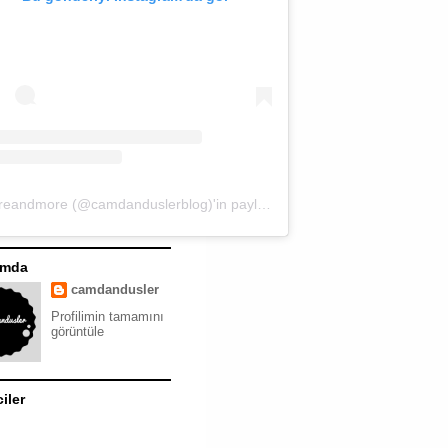
moreandmore (@camdanduslerblog)'in paylaştığı bir gönderi
ımda
camdandusler
Profilimin tamamını
görüntüle
ciler