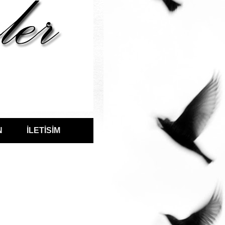
N
İLETİSİM