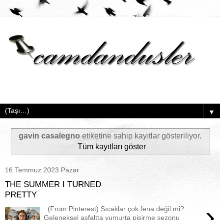
▼
gavin casalegno
etiketine sahip kayıtlar gösteriliyor.
Tüm kayıtları göster
16 Temmuz 2023 Pazar
THE SUMMER I TURNED
PRETTY
›
(From Pinterest) Sıcaklar çok fena değil mi?
Geleneksel asfaltta yumurta pişirme sezonu