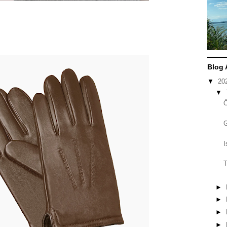
Blog 
▼
20
▼
I
T
►
►
►
►