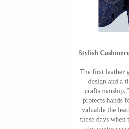
Stylish Cashmer
The first leather 
design and a t
craftsmanship. 
protects hands f
valuable the leat
these days when 
the winter seas