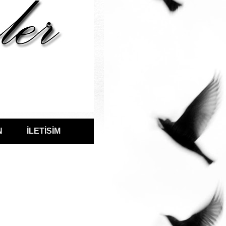
N
İLETİSİM