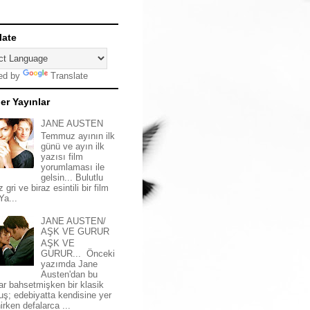
late
ed by
Translate
er Yayınlar
JANE AUSTEN
Temmuz ayının ilk
günü ve ayın ilk
yazısı film
yorumlaması ile
gelsin... Bulutlu
z gri ve biraz esintili bir film
 Ya...
JANE AUSTEN/
AŞK VE GURUR
AŞK VE
GURUR... Önceki
yazımda Jane
Austen'dan bu
ar bahsetmişken bir klasik
uş; edebiyatta kendisine yer
irken defalarca ...