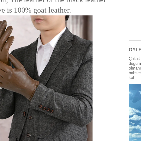
ve is 100% goat leather.
ÖYLE
Çok da
doğum 
olmanı
bahsed
kal...