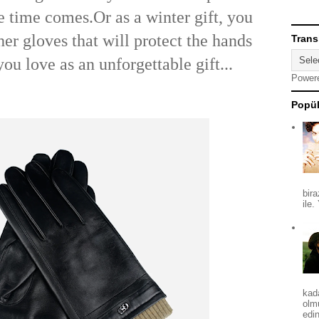
he time comes.
Or as a winter gift, you
her gloves that will protect the hands
Trans
you love as an unforgettable gift...
Power
Popül
bira
ile.
kad
olm
edin