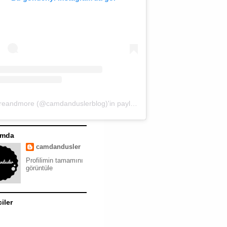
moreandmore (@camdanduslerblog)'in paylaştığı bir gönderi
ımda
camdandusler
Profilimin tamamını
görüntüle
ciler