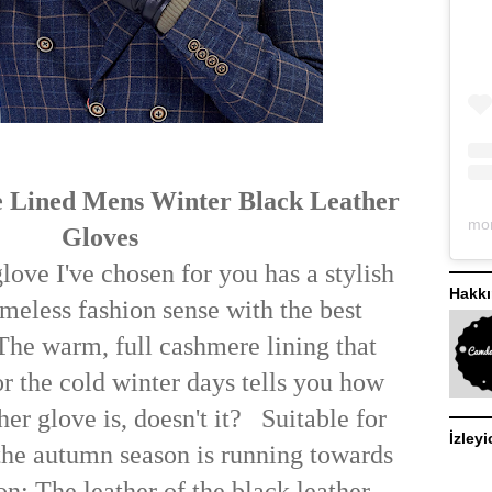
e Lined Mens Winter Black Leather
Gloves
glove I've chosen for you has a stylish
Hakk
imeless fashion sense with the best
The warm, full cashmere lining that
or the cold winter days tells you how
her glove is, doesn't it? Suitable for
İzleyi
the autumn season is running towards
on; The leather of the black leather