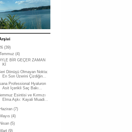
Arşivi
26
(39)
Temmuz
(4)
ÖYLE BİR GEÇER ZAMAN
Kİ
Geri Dönüşü Olmayan Nokta:
En Son Üzerini Çizdiğin...
sana Professional Hyaluron
Asit İçerikli Saç Bakı...
emmuz Esintisi ve Kırmızı
Elma Aşkı: Kayali Muadi...
Haziran
(7)
Mayıs
(4)
Nisan
(5)
Mart
(9)