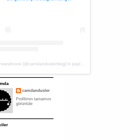
moreandmore (@camdanduslerblog)'in paylaştığı bir gönderi
ımda
camdandusler
Profilimin tamamını
görüntüle
ciler