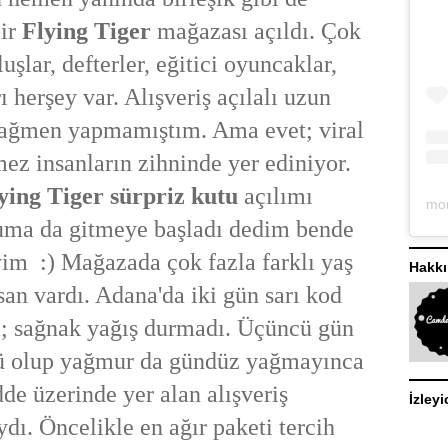
bir
Flying Tiger
mağazası açıldı. Çok
eluşlar, defterler, eğitici oyuncaklar,
 herşey var. Alışveriş açılalı uzun
ağmen yapmamıştım. Ama evet; viral
emez insanların zihninde yer ediniyor.
ying Tiger sürpriz kutu
açılımı
ma da gitmeye başladı dedim bende
im :) Mağazada çok fazla farklı yaş
Hakk
san vardı. Adana'da iki gün sarı kod
ti; sağnak yağış durmadı. Üçüncü gün
ünü olup yağmur da gündüz yağmayınca
de üzerinde yer alan alışveriş
İzleyi
dı. Öncelikle en ağır paketi tercih