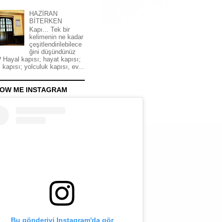
HAZİRAN
BİTERKEN
Kapı... Tek bir
kelimenin ne kadar
çeşitlendirilebilece
ğini düşündünüz
 Hayal kapısı; hayat kapısı;
 kapısı; yolculuk kapısı, ev...
OW ME INSTAGRAM
Bu gönderiyi Instagram'da gör