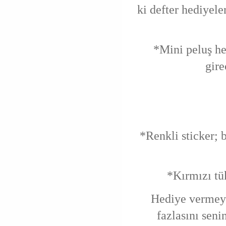
ki defter hediyel
*Mini peluş h
gire
*Renkli sticker;
*Kırmızı tü
Hediye vermeyi
fazlasını seni