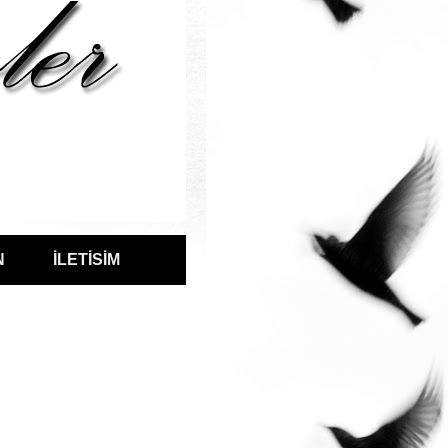
N
İLETİSİM