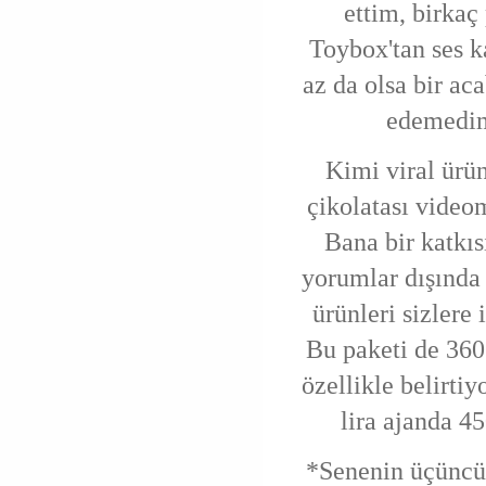
ettim, birkaç
Toybox'tan ses k
az da olsa bir ac
edemedim
Kimi viral ürün
çikolatası video
Bana bir katkıs
yorumlar dışında
ürünleri sizlere
Bu paketi de 360 
özellikle belirti
lira ajanda 45
*Senenin üçüncü 