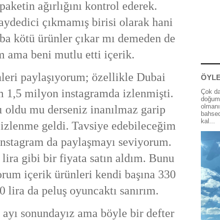
 paketin ağırlığını kontrol ederek.
aydedici çıkmamış birisi olarak hani
aba kötü ürünler çıkar mı demeden de
 ama beni mutlu etti içerik.
leri paylaşıyorum; özellikle Dubai
ÖYLE
m 1,5 milyon instagramda izlenmişti.
Çok da
doğum 
olmanı
ı oldu mu derseniz inanılmaz garip
bahsed
kal...
 izlenme geldi. Tavsiye edebileceğim
 instagram da paylaşmayı seviyorum.
lira gibi bir fiyata satın aldım. Bunu
yorum içerik ürünleri kendi başına 330
0 lira da peluş oyuncaktı sanırım.
ayı sonundayız ama böyle bir defter