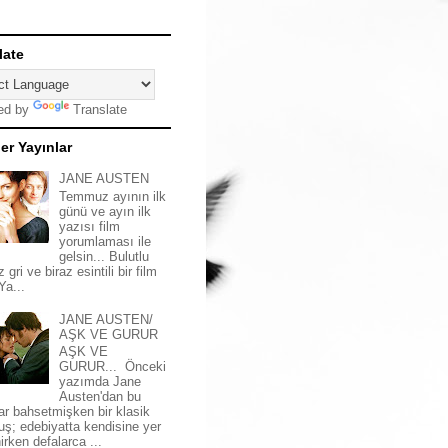
late
ed by
Translate
er Yayınlar
JANE AUSTEN
Temmuz ayının ilk
günü ve ayın ilk
yazısı film
yorumlaması ile
gelsin... Bulutlu
z gri ve biraz esintili bir film
 Ya...
JANE AUSTEN/
AŞK VE GURUR
AŞK VE
GURUR... Önceki
yazımda Jane
Austen'dan bu
ar bahsetmişken bir klasik
uş; edebiyatta kendisine yer
irken defalarca ...