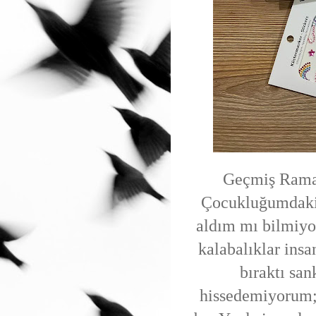
Geçmiş Rama
Çocukluğumdaki 
aldım mı bilmiyo
kalabalıklar insa
bıraktı sa
hissedemiyorum;