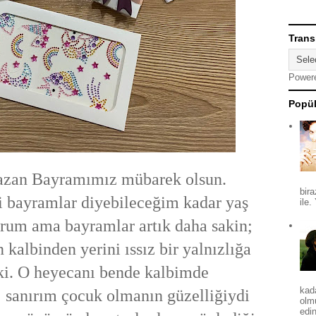
Trans
Power
Popül
zan Bayramımız mübarek olsun.
bira
bayramlar diyebileceğim kadar yaş
ile.
rum ama bayramlar artık daha sakin;
n kalbinden yerini ıssız bir yalnızlığa
nki. O heyecanı bende kalbimde
kad
 sanırım çocuk olmanın güzelliğiydi
olm
edin