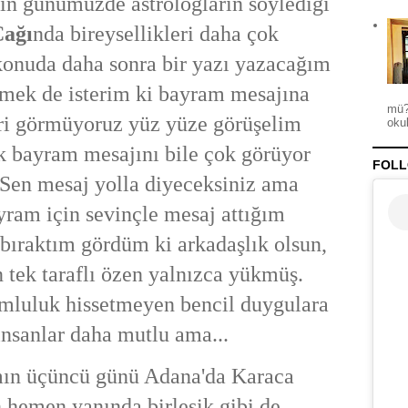
rın günümüzde astrologların söylediği
ağı
nda bireysellikleri daha çok
onuda daha sonra bir yazı yazacağım
tmek de isterim ki bayram mesajına
mü?
eri görmüyoruz yüz yüze görüşelim
okul
k bayram mesajını bile çok görüyor
FOLL
 Sen mesaj yolla diyeceksiniz ama
yram için sevinçle mesaj attığım
bıraktım gördüm ki arkadaşlık olsun,
n tek taraflı özen yalnızca yükmüş.
umluluk hissetmeyen bencil duygulara
insanlar daha mutlu ama...
ın üçüncü günü Adana'da Karaca
 hemen yanında birleşik gibi de