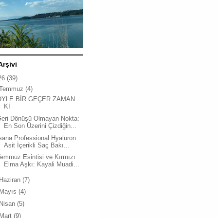
Arşivi
26
(39)
Temmuz
(4)
ÖYLE BİR GEÇER ZAMAN
Kİ
Geri Dönüşü Olmayan Nokta:
En Son Üzerini Çizdiğin...
sana Professional Hyaluron
Asit İçerikli Saç Bakı...
emmuz Esintisi ve Kırmızı
Elma Aşkı: Kayali Muadi...
Haziran
(7)
Mayıs
(4)
Nisan
(5)
Mart
(9)