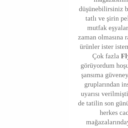
düşünebilirsiniz 
tatlı ve şirin p
mutfak eşyaları
zaman olmasına r
ürünler ister ist
Çok fazla
Fl
görüyordum hoşu
şansıma güveney
gruplarından in
uyarısı verilmiş
de tatilin son g
herkes cad
mağazalarınday