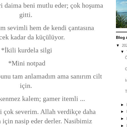
eri daima beni mutlu eder; çok hoşuma
gitti.
em sevimli hem de kendi çantasına
cek kadar da küçülüyor.
Blog 
▼
20
*İkili kurdela silgi
▼
*Mini notpad
 bunu tam anlamadım ama sanırım cilt
I
için.
T
kenmez kalem; gamer itemli ...
►
 çok severim. Allah verdikçe daha
►
►
n için nasip eder derler. Nasibimiz
►