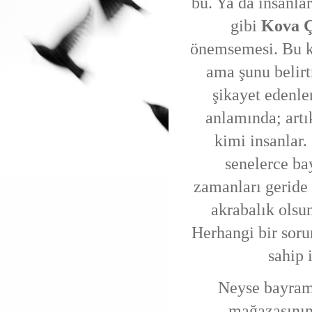
bu. Ya da insanla
gibi
Kova Ç
önemsemesi. Bu k
ama şunu belir
şikayet edenl
anlamında; artı
kimi insanlar.
senelerce ba
zamanları geride 
akrabalık olsu
Herhangi bir sor
sahip 
Neyse bayram
mağazasının