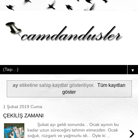
▼
ay
etiketine sahip kayıtlar gösteriliyor.
Tüm kayıtları
göster
1 Şubat 2019 Cuma
ÇEKİLİŞ ZAMANI
Şubat ayı geldi sonunda... Ocak ayının bu
›
kadar uzun süreceğini tahmin etmezdim. Ocak
soğuk, rüzgarlı ve yağmurlu idi... Öyle ki ...