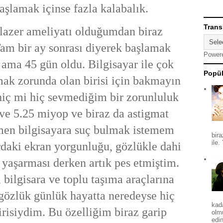
başlamak içinse fazla kalabalık.
Trans
lazer ameliyatı olduğumdan biraz
am bir ay sonrası diyerek başlamak
Power
ama 45 gün oldu. Bilgisayar ile çok
Popül
ak zorunda olan birisi için bakmayın
hiç mi hiç sevmediğim bir zorunluluk
ve 5.25 miyop ve biraz da astigmat
en bilgisayara suç bulmak istemem
bira
ile.
daki ekran yorgunluğu, gözlükle dahi
 yaşarması derken artık pes etmiştim.
 bilgisara ve toplu taşıma araçlarına
gözlük günlük hayatta neredeyse hiç
kad
risiydim. Bu özelliğim biraz garip
olm
edin