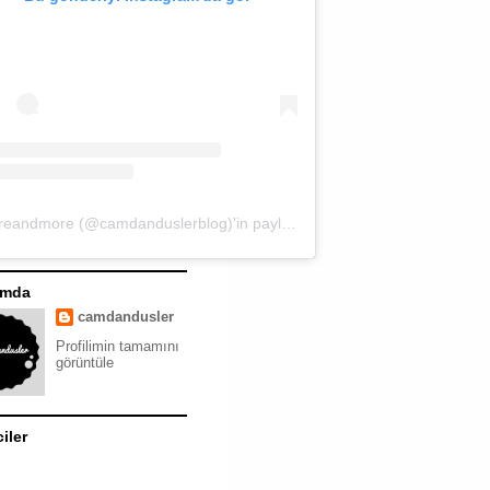
moreandmore (@camdanduslerblog)'in paylaştığı bir gönderi
ımda
camdandusler
Profilimin tamamını
görüntüle
ciler