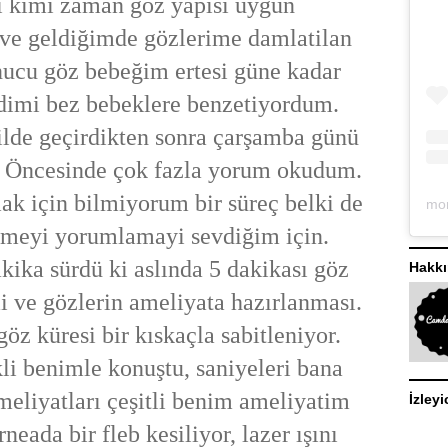
ı kimi zaman göz yapısı uygun
Eve geldiğimde gözlerime damlatilan
nucu göz bebeğim ertesi güne kadar
dimi bez bebeklere benzetiyordum.
ilde geçirdikten sonra çarşamba günü
. Öncesinde çok fazla yorum okudum.
k için bilmiyorum bir süreç belki de
lemeyi yorumlamayi sevdiğim için.
ika sürdü ki aslında 5 dakikası göz
Hakk
 ve gözlerin ameliyata hazırlanması.
öz küresi bir kıskaçla sabitleniyor.
i benimle konuştu, saniyeleri bana
meliyatları çeşitli benim ameliyatim
İzleyi
rneada bir fleb kesiliyor, lazer ışını