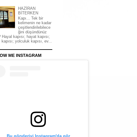
HAZİRAN
BİTERKEN
Kapı... Tek bir
kelimenin ne kadar
çeşitlendirilebilece
ğini düşündünüz
 Hayal kapısı; hayat kapısı;
 kapısı; yolculuk kapısı, ev...
OW ME INSTAGRAM
Bu gönderiyi Instagram'da gör