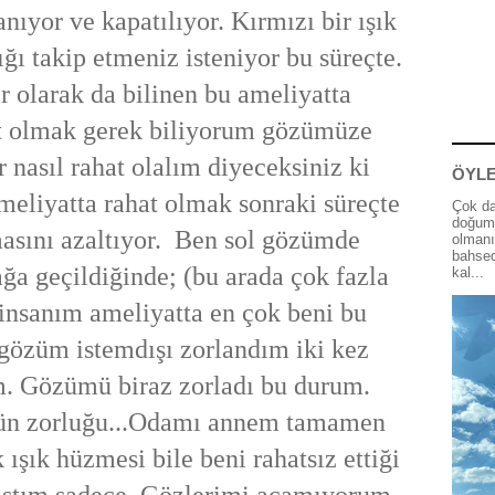
nıyor ve kapatılıyor. Kırmızı bir ışık
ğı takip etmeniz isteniyor bu süreçte.
r olarak da bilinen bu ameliyatta
at olmak gerek biliyorum gözümüze
r nasıl rahat olalım diyeceksiniz ki
ÖYLE
meliyatta rahat olmak sonraki süreçte
Çok da
doğum 
masını azaltıyor. Ben sol gözümde
olmanı
bahsed
ağa geçildiğinde; (bu arada çok fazla
kal...
 insanım ameliyatta en çok beni bu
gözüm istemdışı zorlandım iki kez
m. Gözümü biraz zorladı bu durum.
 gün zorluğu...Odamı annem tamamen
k ışık hüzmesi bile beni rahatsız ettiği
ıştım sadece. Gözlerimi açamıyorum,