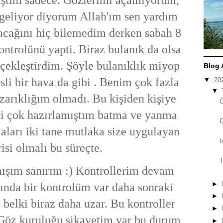
geliyor diyorum Allah'ım sen yardım
lacağını hiç bilemedim derken sabah 8
ontrolünü yapti. Biraz bulanık da olsa
çekleştirdim. Şöyle bulanıklık miyop
Blog 
isli bir hava da gibi . Benim çok fazla
▼
20
▼
ızarıklığım olmadı. Bu kişiden kişiye
i çok hazırlamıştım batma ve yanma
aları iki tane mutlaka size uygulayan
I
risi olmalı bu süreçte.
T
ışım sanırım :) Kontrollerim devam
►
ında bir kontrolüm var daha sonraki
►
ı belki biraz daha uzar. Bu kontroller
►
 Göz kuruluğu şikayetim var bu durum
►