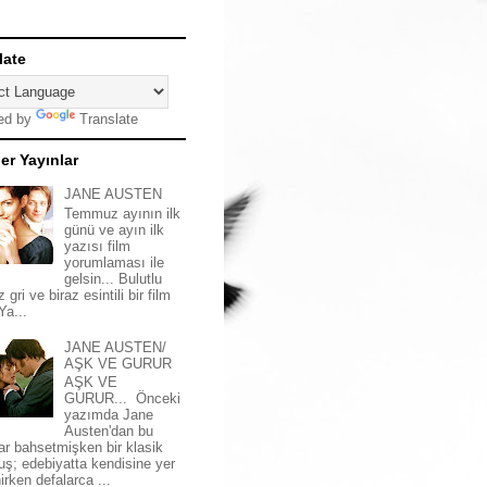
late
ed by
Translate
er Yayınlar
JANE AUSTEN
Temmuz ayının ilk
günü ve ayın ilk
yazısı film
yorumlaması ile
gelsin... Bulutlu
z gri ve biraz esintili bir film
 Ya...
JANE AUSTEN/
AŞK VE GURUR
AŞK VE
GURUR... Önceki
yazımda Jane
Austen'dan bu
ar bahsetmişken bir klasik
uş; edebiyatta kendisine yer
irken defalarca ...