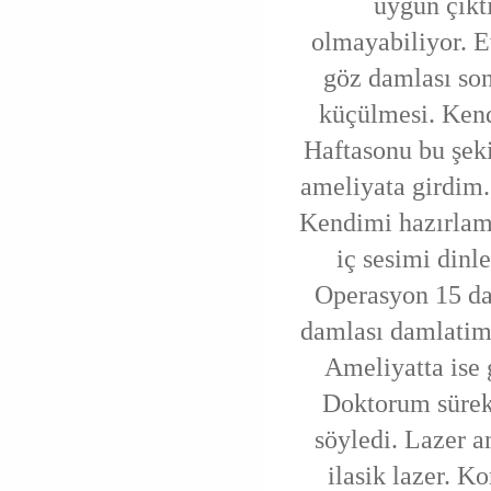
uygun çıkt
olmayabiliyor. 
göz damlası so
küçülmesi. Ken
Haftasonu bu şek
ameliyata girdim
Kendimi hazırlama
iç sesimi din
Operasyon 15 dak
damlası damlatimi
Ameliyatta ise g
Doktorum sürekl
söyledi. Lazer a
ilasik lazer. Ko