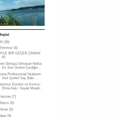
Arşivi
26
(39)
Temmuz
(4)
ÖYLE BİR GEÇER ZAMAN
Kİ
Geri Dönüşü Olmayan Nokta:
En Son Üzerini Çizdiğin...
sana Professional Hyaluron
Asit İçerikli Saç Bakı...
emmuz Esintisi ve Kırmızı
Elma Aşkı: Kayali Muadi...
Haziran
(7)
Mayıs
(4)
Nisan
(5)
Mart
(9)