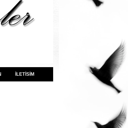
N
İLETİSİM