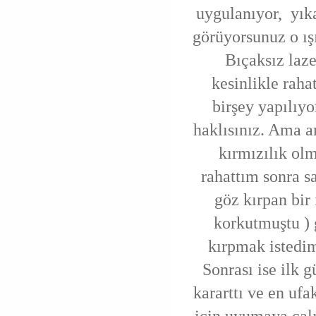
uygulanıyor, yıka
görüyorsunuz o ışı
Bıçaksız laze
kesinlikle rah
birşey yapılıyo
haklısınız. Ama a
kırmızılık ol
rahattım sonra s
göz kırpan bir
korkutmuştu ) 
kırpmak istedi
Sonrası ise ilk
kararttı ve en ufa
için uyumaya çal