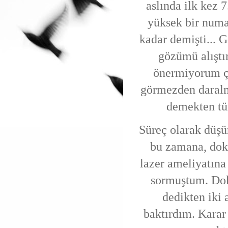
aslında ilk kez 
yüksek bir numa
kadar demişti...
gözümü alıştı
önermiyorum çü
görmezden daral
demekten tüm
Süreç olarak düş
bu zamana, dokt
lazer ameliyatın
sormuştum. Dok
dedikten iki
baktırdım. Karar