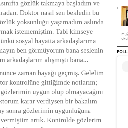
7.sınıfta gözlük takmaya başladım ve
radan. Doktor nasıl sen bekledin bu
 Gözlük yoksunluğu yaşamadım aslında
rmak istememiştim. Tabi kimseye
mü?
okul
nkü sosyal hayatta arkadaşlarıma
mayın ben görmüyorum bana seslenin
FOLL
 arkadaşlarım alışmıştı bana...
ününce zaman bayağı geçmiş. Gelelim
or kontrolüne gittiğimde notlarım;
a gözlerimin uygun olup olmayacağını
torum karar verdiysen bir bakalım
 ay sonra gözlerimin uygunluğuna
 vermiştim artık. Kontrolde gözlerim