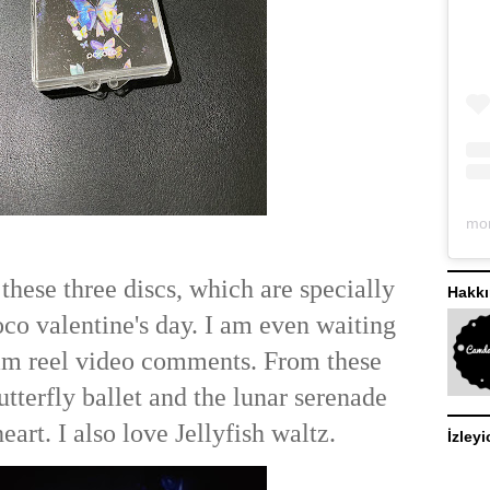
hese three discs, which are specially
Hakk
co valentine's day. I am even waiting
ram reel video comments. From these
butterfly ballet and the lunar serenade
art. I also love Jellyfish waltz.
İzleyi