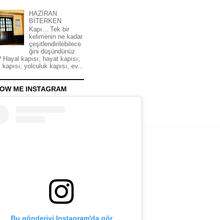
HAZİRAN
BİTERKEN
Kapı... Tek bir
kelimenin ne kadar
çeşitlendirilebilece
ğini düşündünüz
 Hayal kapısı; hayat kapısı;
 kapısı; yolculuk kapısı, ev...
OW ME INSTAGRAM
Bu gönderiyi Instagram'da gör