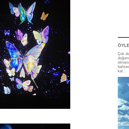
ÖYLE
Çok da
doğum 
olmanı
bahsed
kal...