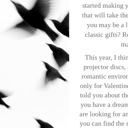
started making y
that will take the
you may be a li
classic gifts?
Ro
ma
This year, I th
projector discs,
romantic enviro
only for Valentin
told you about t
you have a dream 
are looking for a
you can find the 