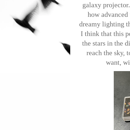
galaxy projector.
how advanced t
dreamy lighting tha
I think that this
the stars in the 
reach the sky, 
want, wi