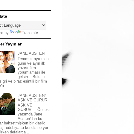
late
ed by
Translate
er Yayınlar
JANE AUSTEN
Temmuz ayının ilk
günü ve ayın ilk
yazısı film
yorumlaması ile
gelsin... Bulutlu
z gri ve biraz esintili bir film
 Ya...
JANE AUSTEN/
AŞK VE GURUR
AŞK VE
GURUR... Önceki
yazımda Jane
Austen'dan bu
ar bahsetmişken bir klasik
uş; edebiyatta kendisine yer
irken defalarca ...