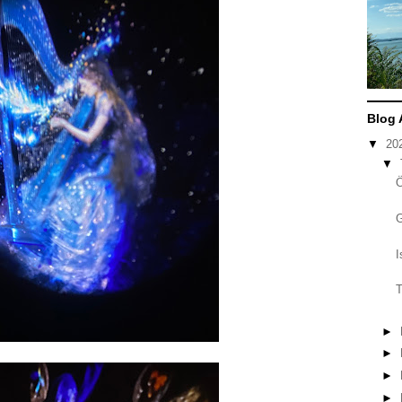
Blog 
▼
20
▼
I
T
►
►
►
►