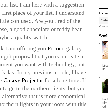
our list, I am here with a suggestion
 first place of your list.
I understand
Trans
ttle confused. Are you tired of the
Power
se, a good chocolate or teddy bear
Popül
ybe a quality watch...
ink I am offering you
Pococo
galaxy
 a gift proposal that you can create a
nment you want with technology, not
bira
ile.
e's day. In my previous article, I have
he
Galaxy Projector
for a long time. If
to go to the northern lights, but you
n alternative that is more economical,
kad
northern lights in your room with this
olm
edin