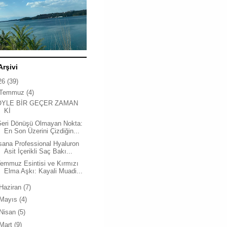
Arşivi
26
(39)
Temmuz
(4)
ÖYLE BİR GEÇER ZAMAN
Kİ
Geri Dönüşü Olmayan Nokta:
En Son Üzerini Çizdiğin...
sana Professional Hyaluron
Asit İçerikli Saç Bakı...
emmuz Esintisi ve Kırmızı
Elma Aşkı: Kayali Muadi...
Haziran
(7)
Mayıs
(4)
Nisan
(5)
Mart
(9)