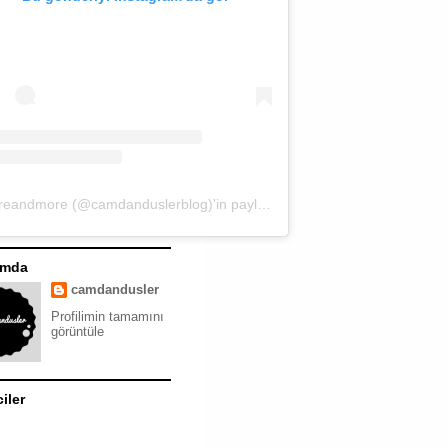
moreandmore (@camdanduslerblog)'in paylaştığı bir gönderi
ımda
camdandusler
Profilimin tamamını
görüntüle
ciler