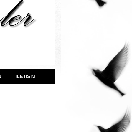
N
İLETİSİM