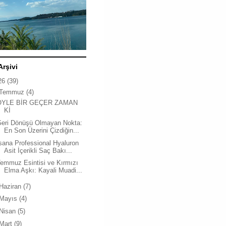
Arşivi
26
(39)
Temmuz
(4)
ÖYLE BİR GEÇER ZAMAN
Kİ
Geri Dönüşü Olmayan Nokta:
En Son Üzerini Çizdiğin...
sana Professional Hyaluron
Asit İçerikli Saç Bakı...
emmuz Esintisi ve Kırmızı
Elma Aşkı: Kayali Muadi...
Haziran
(7)
Mayıs
(4)
Nisan
(5)
Mart
(9)