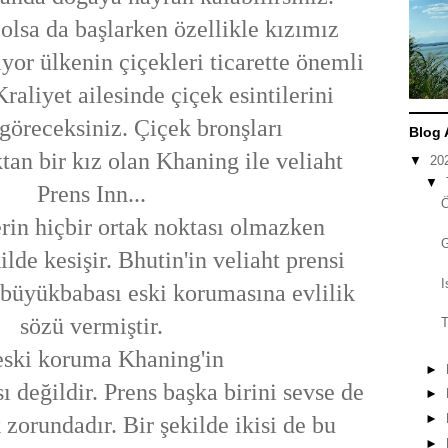
 olsa da başlarken özellikle kızımız
liyor ülkenin çiçekleri ticarette önemli
Kraliyet ailesinde çiçek esintilerini
 göreceksiniz. Çiçek bronşları
Blog 
ktan bir kız olan Khaning ile veliaht
▼
20
▼
Prens Inn...
erin hiçbir ortak noktası olmazken
ilde kesişir. Bhutin'in veliaht prensi
I
n büyükbabası eski korumasına evlilik
sözü vermiştir.
T
eski koruma Khaning'in
►
 değildir. Prens başka birini sevse de
►
►
zorundadır. Bir şekilde ikisi de bu
►