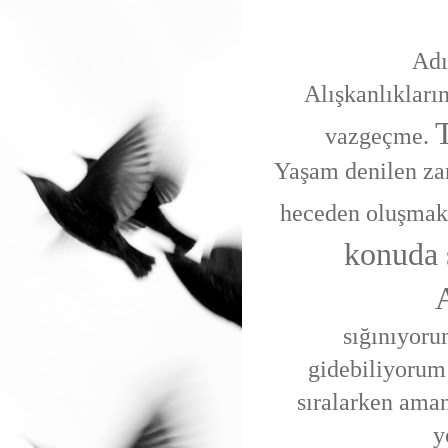
Adı
Alışkanlıkları
T
vazgeçme.
Yaşam denilen zam
heceden oluşmak
konuda 
A
sığınıyorum
gidebiliyorum
sıralarken ama
y