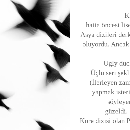
Ko
hatta öncesi lis
Asya dizileri der
oluyordu. Ancak 
Ugly duck
Üçlü seri şek
(İlerleyen za
yapmak ister
söyleye
güzeldi.
Kore dizisi olan 