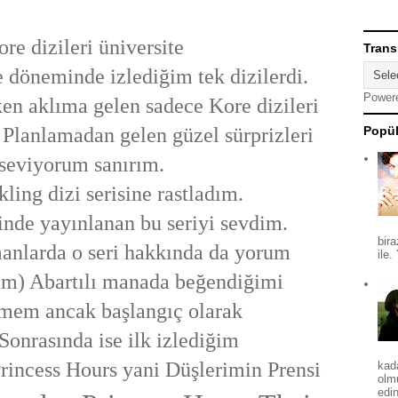
re dizileri üniversite
Trans
e döneminde izlediğim tek dizilerdi.
Power
ken aklıma gelen sadece Kore dizileri
Planlamadan gelen güzel sürprizleri
Popül
seviyorum sanırım.
ling dizi serisine rastladım.
linde yayınlanan bu seriyi sevdim.
bira
manlarda o seri hakkında da yorum
ile.
im) Abartılı manada beğendiğimi
mem ancak başlangıç olarak
 Sonrasında ise ilk izlediğim
Princess Hours yani Düşlerimin Prensi
kad
olm
edin