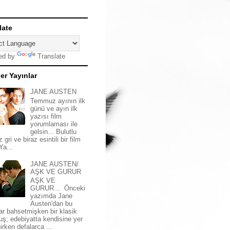
late
ed by
Translate
er Yayınlar
JANE AUSTEN
Temmuz ayının ilk
günü ve ayın ilk
yazısı film
yorumlaması ile
gelsin... Bulutlu
z gri ve biraz esintili bir film
 Ya...
JANE AUSTEN/
AŞK VE GURUR
AŞK VE
GURUR... Önceki
yazımda Jane
Austen'dan bu
ar bahsetmişken bir klasik
uş; edebiyatta kendisine yer
irken defalarca ...