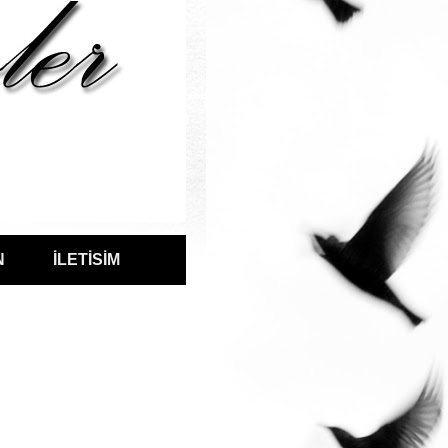
N
İLETİSİM