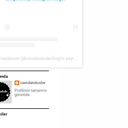
moreandmore (@camdanduslerblog)'in paylaştığı bir gönderi
ımda
camdandusler
Profilimin tamamını
görüntüle
ciler