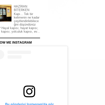
HAZİRAN
BİTERKEN
Kapı... Tek bir
kelimenin ne kadar
çeşitlendirilebilece
ğini düşündünüz
 Hayal kapısı; hayat kapısı;
 kapısı; yolculuk kapısı, ev...
OW ME INSTAGRAM
Bu gönderiyi Instagram'da gör