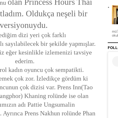
olan Princess Hours Thai
onu
stladım. Oldukça neşeli bir
versiyonuydu.
mü?
lediğim dizi yeri çok farklı
okul
ı sayılabilecek bir şekilde yapmışlar.
FOLL
z eğer kesinlikle izlemenizi tavsiye
ederim.
rol kadın oyuncu çok sempatikti.
lemek çok zor. İzledikçe gördüm ki
ncunun çok dizisi var. Prens Inn(Tao
angphor) Khaning rolünde ise olan
zımızın adı Pattie Ungsumalin
.. Ayrınca Prens Nakhun rolünde Phan