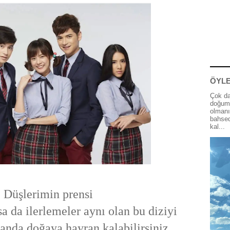
ÖYLE
Çok da
doğum 
olmanı
bahsed
kal...
Düşlerimin prensi
sa da ilerlemeler aynı olan bu diziyi
landa doğaya hayran kalabilirsiniz.