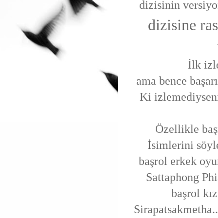
dizisinin versiy
dizisine ra
İlk iz
ama bence başarıl
Ki izlemediyseni
Özellikle baş
İsimlerini söy
başrol erkek oyu
Sattaphong Phi
başrol kı
Sirapatsakmetha.