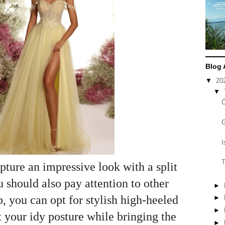
Blog 
▼
20
▼
I
T
pture an impressive look with a split
 should also pay attention to other
►
ip, you can opt for stylish high-heeled
►
►
t your idy posture while bringing the
►