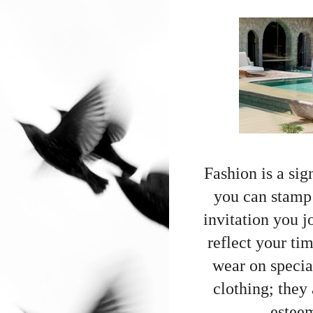
Fashion is a si
you can stamp 
invitation you j
reflect your ti
wear on special
clothing; they a
esteem