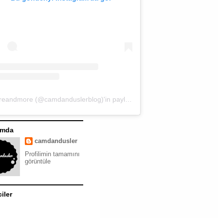
moreandmore (@camdanduslerblog)'in paylaştığı bir gönderi
ımda
camdandusler
Profilimin tamamını
görüntüle
ciler