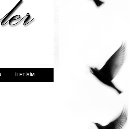
N
İLETİSİM