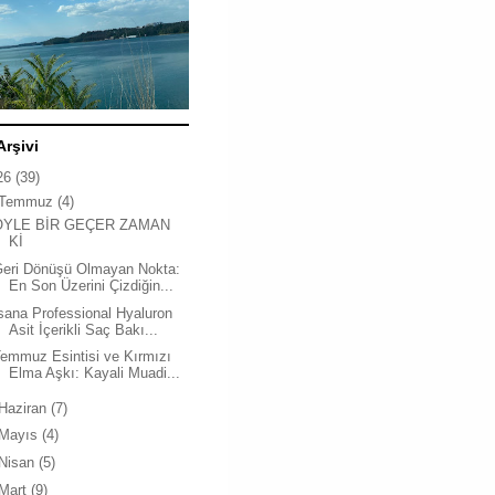
Arşivi
26
(39)
Temmuz
(4)
ÖYLE BİR GEÇER ZAMAN
Kİ
Geri Dönüşü Olmayan Nokta:
En Son Üzerini Çizdiğin...
sana Professional Hyaluron
Asit İçerikli Saç Bakı...
emmuz Esintisi ve Kırmızı
Elma Aşkı: Kayali Muadi...
Haziran
(7)
Mayıs
(4)
Nisan
(5)
Mart
(9)