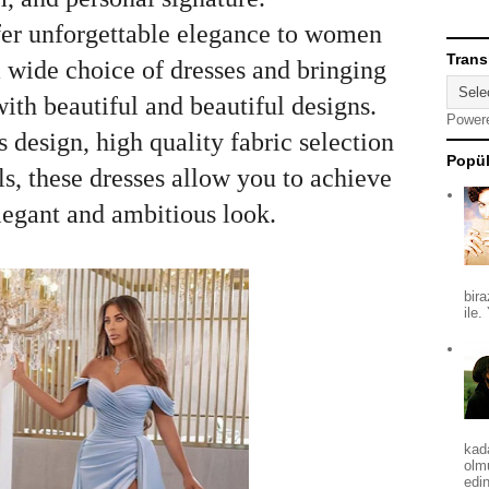
fer unforgettable elegance to women
Trans
a wide choice of dresses and bringing
ith beautiful and beautiful designs.
Power
ss design, high quality fabric selection
Popül
s, these dresses allow you to achieve
legant and ambitious look.
bira
ile.
kad
olm
edin