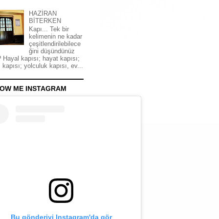
HAZİRAN
BİTERKEN
Kapı... Tek bir
kelimenin ne kadar
çeşitlendirilebilece
ğini düşündünüz
 Hayal kapısı; hayat kapısı;
 kapısı; yolculuk kapısı, ev...
OW ME INSTAGRAM
Bu gönderiyi Instagram'da gör