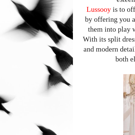
Lussooy
is to of
by offering you 
them into play w
With its split dre
and modern detail
both e