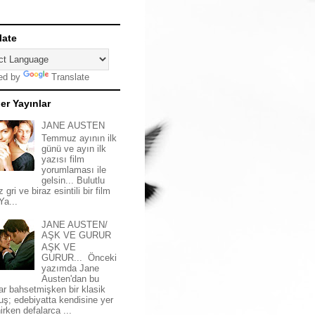
late
ed by
Translate
er Yayınlar
JANE AUSTEN
Temmuz ayının ilk
günü ve ayın ilk
yazısı film
yorumlaması ile
gelsin... Bulutlu
z gri ve biraz esintili bir film
 Ya...
JANE AUSTEN/
AŞK VE GURUR
AŞK VE
GURUR... Önceki
yazımda Jane
Austen'dan bu
ar bahsetmişken bir klasik
uş; edebiyatta kendisine yer
irken defalarca ...