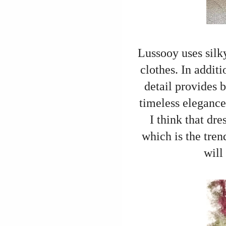
Lussooy uses silky
clothes. In additi
detail provides 
timeless elegance.
I think that dre
which is the tren
will