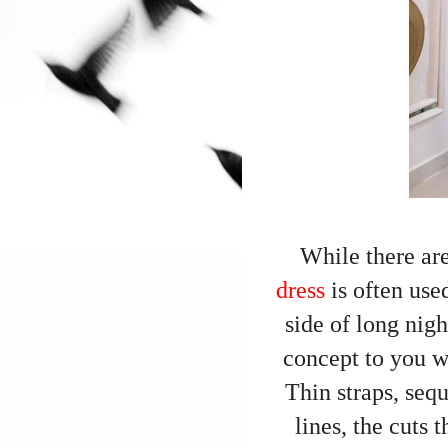
While there ar
dress
is often use
side of long nigh
concept to you wi
Thin straps, sequ
lines, the cuts 