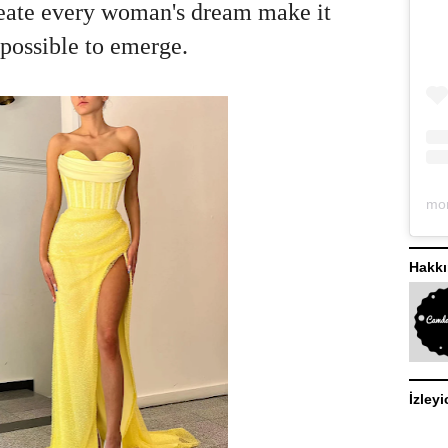
reate every woman's dream make it
possible to emerge.
Hakk
İzleyi