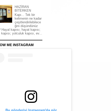
HAZİRAN
BİTERKEN
Kapı... Tek bir
kelimenin ne kadar
çeşitlendirilebilece
ğini düşündünüz
 Hayal kapısı; hayat kapısı;
 kapısı; yolculuk kapısı, ev...
OW ME INSTAGRAM
Bu gönderiyi Instagram'da gör