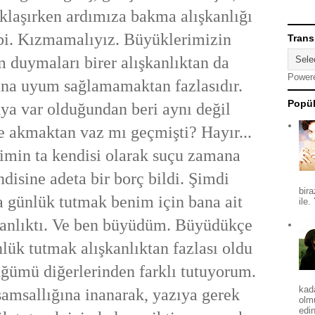
klaşırken ardımıza bakma alışkanlığı
i. Kızmamalıyız. Büyüklerimizin
Trans
 duymaları birer alışkanlıktan da
Power
ana uyum sağlamamaktan fazlasıdır.
Popül
a var olduğundan beri aynı değil
e akmaktan vaz mı geçmişti? Hayır...
imin ta kendisi olarak suçu zamana
disine adeta bir borç bildi. Şimdi
bira
 günlük tutmak benim için bana ait
ile.
kanlıktı. Ve ben büyüdüm. Büyüdükçe
lük tutmak alışkanlıktan fazlası oldu
ğümü diğerlerinden farklı tutuyorum.
kad
amsallığına inanarak, yazıya gerek
olm
edin