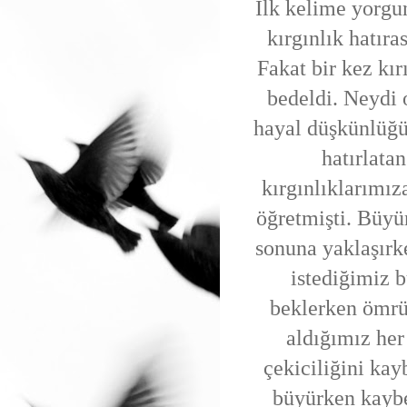
İlk kelime yorgun
kırgınlık hatıra
Fakat bir kez kır
bedeldi. Neydi 
hayal düşkünlüğü 
hatırlatan
kırgınlıklarımız
öğretmişti. Büyür
sonuna yaklaşırk
istediğimiz 
beklerken ömrü
aldığımız her
çekiciliğini ka
büyürken kaybet