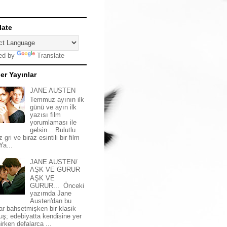
late
ed by
Translate
er Yayınlar
JANE AUSTEN
Temmuz ayının ilk
günü ve ayın ilk
yazısı film
yorumlaması ile
gelsin... Bulutlu
z gri ve biraz esintili bir film
 Ya...
JANE AUSTEN/
AŞK VE GURUR
AŞK VE
GURUR... Önceki
yazımda Jane
Austen'dan bu
ar bahsetmişken bir klasik
uş; edebiyatta kendisine yer
irken defalarca ...