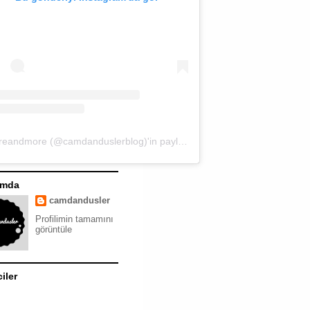
moreandmore (@camdanduslerblog)'in paylaştığı bir gönderi
ımda
camdandusler
Profilimin tamamını
görüntüle
ciler