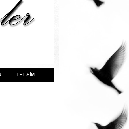
N
İLETİSİM