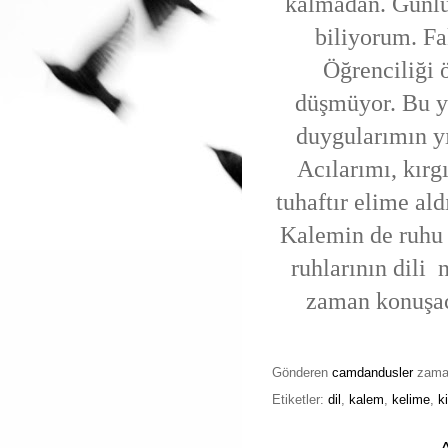
kalmadan. Günlü
biliyorum. F
Öğrenciliği 
düşmüyor. Bu y
duygularımın yı
Acılarımı, kırg
tuhaftır elime al
Kalemin de ruhu v
ruhlarının dili
zaman konuşac
Gönderen
camdandusler
zam
Etiketler:
dil
,
kalem
,
kelime
,
k