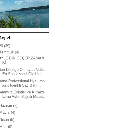
Arşivi
26
(39)
Temmuz
(4)
ÖYLE BİR GEÇER ZAMAN
Kİ
Geri Dönüşü Olmayan Nokta:
En Son Üzerini Çizdiğin...
sana Professional Hyaluron
Asit İçerikli Saç Bakı...
emmuz Esintisi ve Kırmızı
Elma Aşkı: Kayali Muadi...
Haziran
(7)
Mayıs
(4)
Nisan
(5)
Mart
(9)