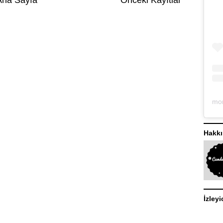
Hakk
İzleyi