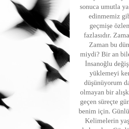
sonuca umutla ya
edinmemiz gib
geçmişe özlem
fazlasıdır. Zam
Zaman bu düny
miydi? Bir an bil
İnsanoğlu değiş
yüklemeyi ken
düşünüyorum da
olmayan bir alış
geçen süreçte gün
benim için. Günlü
Kelimelerin yaş