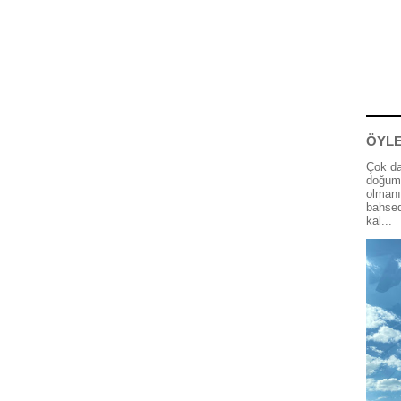
ÖYLE
Çok da
doğum 
olmanı
bahsed
kal...