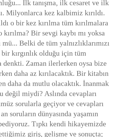
luğu... İlk tanışma, ilk cesaret ve ilk
sı. Milyonlarca kez kalbimiz kırıldı.
ıldı o bir kez kırılma tüm kırılmalara
o kırılma? Bir sevgi kaybı mı yoksa
mü... Belki de tüm yalnızlıklarımızı
 bir kırgınlık olduğu için tüm
a denkti. Zaman ilerlerken oysa bize
ken daha az kırılacaktık. Bir kitabın
en daha da mutlu olacaktık. İnanmak
bu değil miydi? Aslında cevapları
müz sorularla geçiyor ve cevapları
 an soruların dünyasında yaşamın
ybediyoruz. Tıpkı kendi hikayemizde
tiğimiz giriş, gelişme ve sonuçta;