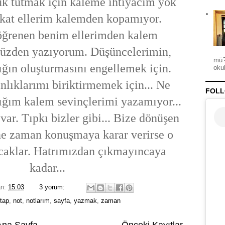
k tutmak için kaleme ihtiyacım yok
akat ellerim kalemden kopamıyor.
öğrenen benim ellerimden kalem
üzden yazıyorum. Düşüncelerimin,
mü?
ğın oluşturmasını engellemek için.
okul
ınlıklarımı biriktirmemek için... Ne
FOLL
dığım kalem sevinçlerimi yazamıyor...
ar. Tıpkı bizler gibi... Bize dönüşen
 ne zaman konuşmaya karar verirse o
aklar. Hatrımızdan çıkmayıncaya
kadar...
an:
15:03
3 yorum:
itap
,
not
,
notlarım
,
sayfa
,
yazmak
,
zaman
Ana Sayfa
Önceki Kayıtlar