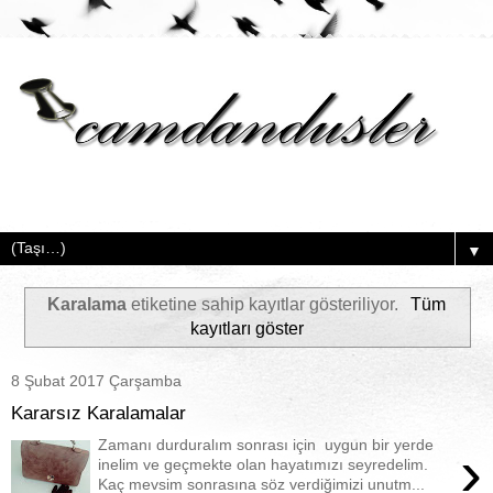
▼
Karalama
etiketine sahip kayıtlar gösteriliyor.
Tüm
kayıtları göster
8 Şubat 2017 Çarşamba
Kararsız Karalamalar
Zamanı durduralım sonrası için uygun bir yerde
›
inelim ve geçmekte olan hayatımızı seyredelim.
Kaç mevsim sonrasına söz verdiğimizi unutm...