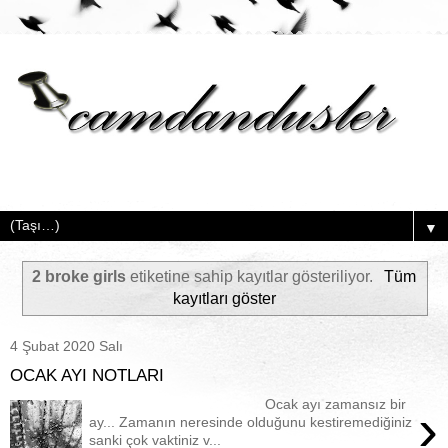
▼
2 broke girls
etiketine sahip kayıtlar gösteriliyor.
Tüm
kayıtları göster
4 Şubat 2020 Salı
OCAK AYI NOTLARI
Ocak ayı zamansız bir
›
ay... Zamanın neresinde olduğunu kestiremediğiniz
sanki çok vaktiniz v...