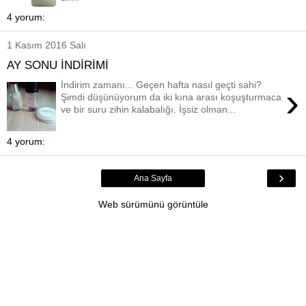
4 yorum:
1 Kasım 2016 Salı
AY SONU İNDİRİMİ
İndirim zamanı... Geçen hafta nasıl geçti sahi?
›
Şimdi düşünüyorum da iki kına arası koşuşturmaca
ve bir suru zihin kalabalığı. İşsiz olman...
4 yorum:
›
Ana Sayfa
Web sürümünü görüntüle