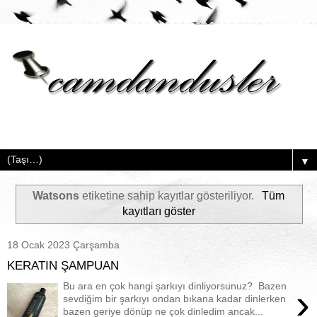
▼
Watsons
etiketine sahip kayıtlar gösteriliyor.
Tüm
kayıtları göster
18 Ocak 2023 Çarşamba
KERATIN ŞAMPUAN
Bu ara en çok hangi şarkıyı dinliyorsunuz? Bazen
›
sevdiğim bir şarkıyı ondan bıkana kadar dinlerken
bazen geriye dönüp ne çok dinledim ancak...