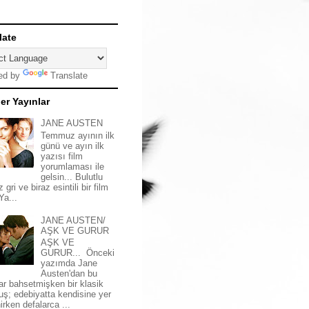
late
ed by
Translate
er Yayınlar
JANE AUSTEN
Temmuz ayının ilk
günü ve ayın ilk
yazısı film
yorumlaması ile
gelsin... Bulutlu
z gri ve biraz esintili bir film
 Ya...
JANE AUSTEN/
AŞK VE GURUR
AŞK VE
GURUR... Önceki
yazımda Jane
Austen'dan bu
ar bahsetmişken bir klasik
uş; edebiyatta kendisine yer
irken defalarca ...