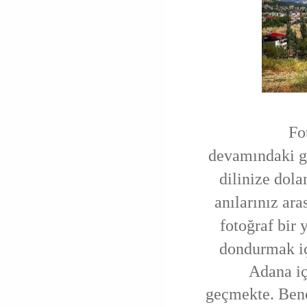
Fo
devamındaki gü
dilinize dola
anılarınız ara
fotoğraf bir 
dondurmak iç
Adana için 
geçmekte. Benc