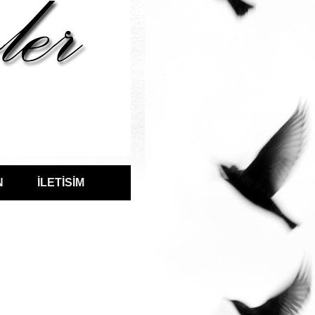
N
İLETİSİM