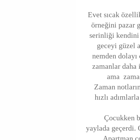
Evet sıcak özelli
örneğini pazar 
serinliği kendini
geceyi güzel 
nemden dolayı ç
zamanlar daha i
ama zaman 
Zaman notlarım
hızlı adımlar
Çocukken bu z
yaylada geçerdi. 
Apartman ço