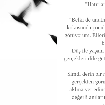
"Hatırla
"Belki de unut
kokusunda çocuk
görüyorum. Eller
b
"Düş ile yaşam 
gerçekleri dile ge
Şimdi derin bir 
gerçekten görm
aklına yer edin
değerli anıları