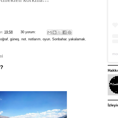
an:
19:58
30 yorum:
toğraf
,
güneş
,
not
,
notlarım
,
oyun
,
Sonbahar
,
yakalamak
,
si
Y?
Hakk
İzleyi