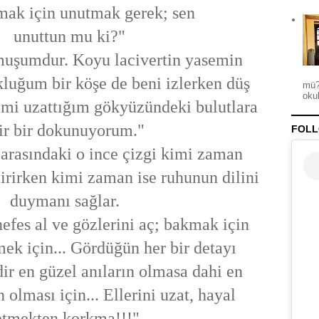
mak için unutmak gerek; sen
unuttun mu ki?"
muşumdur. Koyu lacivertin yasemin
luğum bir köşe de beni izlerken düş
mü?
okul
imi uzattığım gökyüzündeki bulutlara
ir bir dokunuyorum."
FOLL
arasındaki o ince çizgi kimi zaman
tirirken kimi zaman ise ruhunun dilini
duymanı sağlar.
nefes al ve gözlerini aç; bakmak için
ek için... Gördüğün her bir detayı
dir en güzel anıların olmasa dahi en
n olması için... Ellerini uzat, hayal
etmekten korkma!!!"