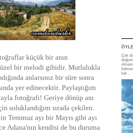
ÖYLE
Çok da
toğraflar küçük bir anın
doğum 
olmanı
zel bir melodi gibidir. Mutlulukla
bahsed
kal...
ndığında anlarsınız bir süre sonra
sında yer edinecektir. Paylaştığım
yayla fotoğrafı! Geriye dönüp anı
in soluklandığım sırada çekilen.
Temmuz ayı bir Mayıs gibi ayı
e Adana'nın kendisi de bu duruma