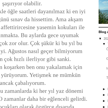
şaşırıyor olabilir.
kle öğle saatleri dayanılmaz ki en iyi
günü sınav da hissettim. Ama akşam
 affettirircesine yasemin kokuları ile
Blog 
anmakta. Bu aylarda gece uyumak
▼
20
ok zor olur. Çok şükür ki bu yıl bu
▼
yi. Ağustos nasıl geçer bilmiyorum
çok hızlı ilerliyor gibi sanki.
 koşarken ben onu yakalamak için
I
la yürüyorum. Yetişmek ne mümkün
T
ancak çabalıyorum.
►
amanlarda ki her yıl yaz dönemi
►
O zamanlar daha bir eğlenceli gelirdi.
►
cukları olarak özgürce dışarıda
►