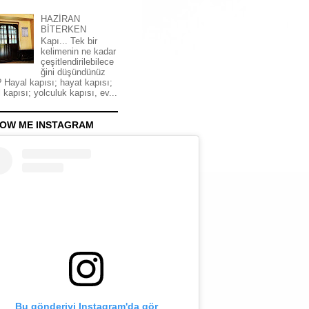
HAZİRAN
BİTERKEN
Kapı... Tek bir
kelimenin ne kadar
çeşitlendirilebilece
ğini düşündünüz
 Hayal kapısı; hayat kapısı;
 kapısı; yolculuk kapısı, ev...
OW ME INSTAGRAM
Bu gönderiyi Instagram'da gör