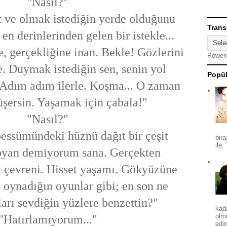
"Nasıl?"
t ve olmak istediğin yerde olduğunu
Trans
en derinlerinden gelen bir istekle...
, gerçekliğine inan. Bekle! Gözlerini
Power
. Duymak istediğin sen, senin yol
Popül
. Adım adım ilerle. Koşma... O zaman
şersin. Yaşamak için çabala!"
"Nasıl?"
essümündeki hüznü dağıt bir çeşit
bira
ile.
oyan demiyorum sana. Gerçekten
t çevreni. Hisset yaşamı. Gökyüzüne
oynadığın oyunlar gibi; en son ne
arı sevdiğin yüzlere benzettin?"
kad
olm
"Hatırlamıyorum..."
edin