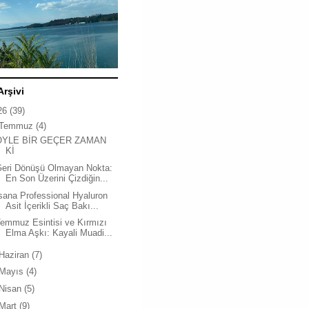
Arşivi
26
(39)
Temmuz
(4)
ÖYLE BİR GEÇER ZAMAN
Kİ
Geri Dönüşü Olmayan Nokta:
En Son Üzerini Çizdiğin...
sana Professional Hyaluron
Asit İçerikli Saç Bakı...
emmuz Esintisi ve Kırmızı
Elma Aşkı: Kayali Muadi...
Haziran
(7)
Mayıs
(4)
Nisan
(5)
Mart
(9)