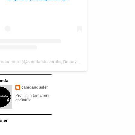
moreandmore (@camdanduslerblog)'in paylaştığı bir gönderi
ımda
camdandusler
Profilimin tamamını
görüntüle
ciler