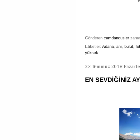
Gönderen
camdandusler
zam
Etiketler:
Adana
,
anı
,
bulut
,
fo
yüksek
23 Temmuz 2018 Pazarte
EN SEVDİĞİNİZ A