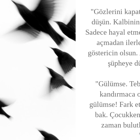
"Gözlerini kapa
düşün. Kalbinin 
Sadece hayal etme
açmadan ilerle
göstericin olsun
şüpheye dü
"Gülümse. Teb
kandırmaca 
gülümse! Fark e
bak. Çocukken 
zaman bulutl