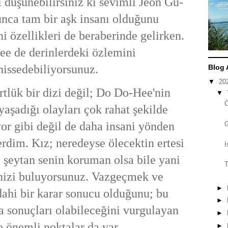
i düşünebilirsiniz ki sevimli Jeon Gu-
nca tam bir aşk insanı olduğunu
i özellikleri de beraberinde gelirken.
ee de derinlerdeki özlemini
hissedebiliyorsunuz.
Blog 
▼
20
rtlük bir dizi değil; Do Do-Hee'nin
▼
yaşadığı olayları çok rahat şekilde
yor gibi değil de daha insani yönden
erdim. Kız; neredeyse ölecektin ertesi
I
; şeytan senin koruman olsa bile yani
T
nizi buluyorsunuz. Vazgeçmek ve
►
ahi bir karar sonucu olduğunu; bu
►
 sonuçları olabileceğini vurgulayan
►
e önemli noktalar da var...
►