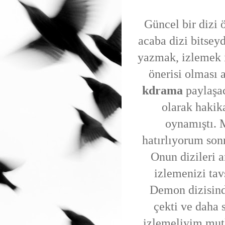
Güncel bir dizi 
acaba dizi bitse
yazmak, izlemek is
önerisi olması 
kdrama
paylaşa
olarak hakik
oynamıştı. 
hatırlıyorum son
Onun dizileri 
izlemenizi ta
Demon dizisind
çekti ve daha 
izlemeliyim mut