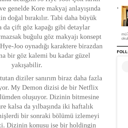
r ve genelde Kore makyaj anlayışında
in doğal bırakılır. Tabi daha büyük
 da çift göz kapağı gibi detaylar
mü?
aymazsak buğulu göz makyajı konsept
okul
o Hye-Joo oynadığı karaktere birazdan
FOLL
a bir göz kalemi bu kadar güzel
yakışabilir.
tutan diziler sanırım biraz daha fazla
iyor. My Demon dizisi de bir Netflix
lümden oluşuyor. Dizinin bitmesine
üre kalsa da yılbaşında iki haftalık
işlerdi bir sonraki bölümü izlemeyi
zi. Dizinin konusu ise bir holdingin