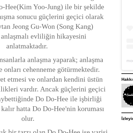
o-Hee(Kim Yoo-Jung) ile bir şekilde
nışma sonucu güçlerini geçici olarak
ytan Jeong Gu-Won (Song Kang)
 anlaşmalı evliliğin hikayesini
anlatmaktadır.
sanlarla anlaşma yaparak; anlaşma
nde onları cehenneme götürmektedir.
ret etmesi ve onlardan kendini üstün
Hakk
likleri vardır. Ancak güçlerini geçici
aybettiğinde Do Do-Hee ile işbirliği
kalır hatta Do Do-Hee'nin koruması
olur.
İzleyi
ık bir tarzı olan Do Do-Hee ise varisi