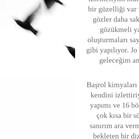
bir güzelliği va
gözler daha sak
gözükmeli ya
oluşturmaları s
gibi yapılıyor. J
geleceğim am
Başrol kimyaları 
kendini izlettir
yapımı ve 16 bö
çok kısa bir s
sanırım ara verm
bekleten bir di