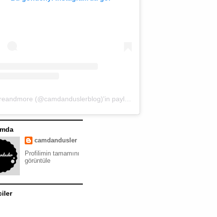
moreandmore (@camdanduslerblog)'in paylaştığı bir gönderi
ımda
camdandusler
Profilimin tamamını
görüntüle
ciler