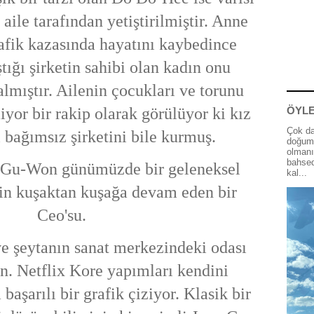
aile tarafından yetiştirilmiştir. Anne
rafik kazasında hayatını kaybedince
tığı şirketin sahibi olan kadın onu
almıştır. Ailenin çocukları ve torunu
iyor bir rakip olarak görülüyor ki kız
ÖYLE
Çok da
 bağımsız şirketini bile kurmuş.
doğum 
olmanı
bahsed
 Gu-Won günümüzde bir geleneksel
kal...
in kuşaktan kuşağa devam eden bir
Ceo'su.
e şeytanın sanat merkezindeki odası
en. Netflix Kore yapımları kendini
 başarılı bir grafik çiziyor. Klasik bir