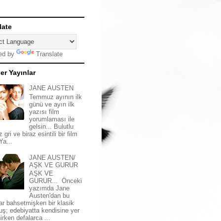
late
ed by
Translate
er Yayınlar
JANE AUSTEN
Temmuz ayının ilk
günü ve ayın ilk
yazısı film
yorumlaması ile
gelsin... Bulutlu
z gri ve biraz esintili bir film
 Ya...
JANE AUSTEN/
AŞK VE GURUR
AŞK VE
GURUR... Önceki
yazımda Jane
Austen'dan bu
ar bahsetmişken bir klasik
uş; edebiyatta kendisine yer
irken defalarca ...