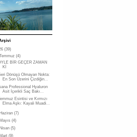
Arşivi
26
(39)
Temmuz
(4)
ÖYLE BİR GEÇER ZAMAN
Kİ
Geri Dönüşü Olmayan Nokta:
En Son Üzerini Çizdiğin...
sana Professional Hyaluron
Asit İçerikli Saç Bakı...
emmuz Esintisi ve Kırmızı
Elma Aşkı: Kayali Muadi...
Haziran
(7)
Mayıs
(4)
Nisan
(5)
Mart
(9)