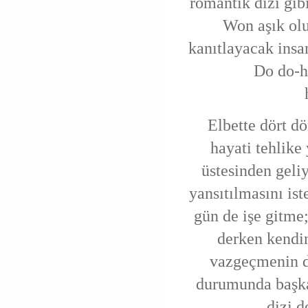
romantik dizi gib
Won aşık olu
kanıtlayacak insan
Do do-h
Elbette dört dö
hayati tehlike 
üstesinden geli
yansıtılmasını ist
gün de işe gitme
derken kendi
vazgeçmenin d
durumunda başka
dizi d