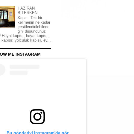
HAZİRAN
BİTERKEN
Kapı... Tek bir
kelimenin ne kadar
çeşitlendirilebilece
ğini düşündünüz
 Hayal kapısı; hayat kapısı;
 kapısı; yolculuk kapısı, ev...
OW ME INSTAGRAM
Bu gönderiyi Instagram'da gör