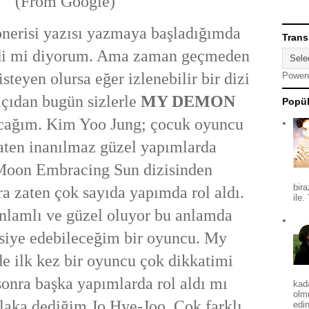
(From Google)
önerisi yazısı yazmaya başladığımda
Trans
ydi mi diyorum. Ama zaman geçmeden
teyen olursa eğer izlenebilir bir dizi
Power
açıdan bugün sizlerle
MY DEMON
Popül
cağım. Kim Yoo Jung; çocuk oyuncu
aten inanılmaz güzel yapımlarda
Moon Embracing Sun dizisinden
bira
ra zaten çok sayıda yapımda rol aldı.
ile.
anlamlı ve güzel oluyor bu anlamda
vsiye edebileceğim bir oyuncu. My
e ilk kez bir oyuncu çok dikkatimi
sonra başka yapımlarda rol aldı mı
kad
olm
laka dediğim Jo Hye-Joo. Çok farklı
edin