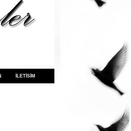
N
İLETİSİM