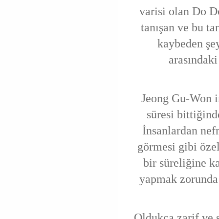
varisi olan Do D
tanışan ve bu ta
kaybeden şe
arasındaki
Jeong Gu-Won in
süresi bittiği
İnsanlardan nef
görmesi gibi özel
bir süreliğine k
yapmak zorunda 
Oldukça zarif ve ş