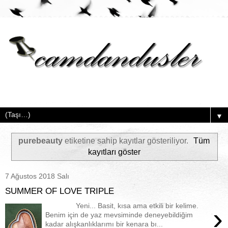
▼
purebeauty
etiketine sahip kayıtlar gösteriliyor.
Tüm
kayıtları göster
7 Ağustos 2018 Salı
SUMMER OF LOVE TRIPLE
Yeni... Basit, kısa ama etkili bir kelime.
›
Benim için de yaz mevsiminde deneyebildiğim
kadar alışkanlıklarımı bir kenara bı...