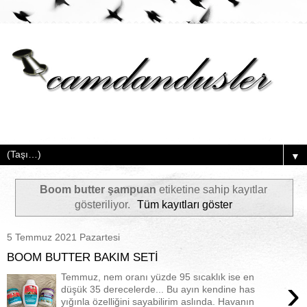
▼
Boom butter şampuan
etiketine sahip kayıtlar
gösteriliyor.
Tüm kayıtları göster
5 Temmuz 2021 Pazartesi
BOOM BUTTER BAKIM SETİ
Temmuz, nem oranı yüzde 95 sıcaklık ise en
›
düşük 35 derecelerde... Bu ayın kendine has
yığınla özelliğini sayabilirim aslında. Havanın