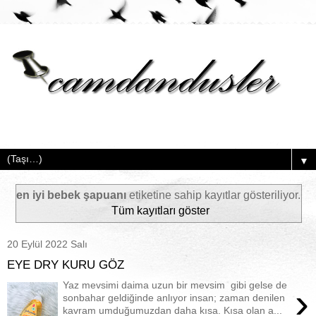
▼
en iyi bebek şapuanı
etiketine sahip kayıtlar gösteriliyor.
Tüm kayıtları göster
20 Eylül 2022 Salı
EYE DRY KURU GÖZ
Yaz mevsimi daima uzun bir mevsim gibi gelse de
›
sonbahar geldiğinde anlıyor insan; zaman denilen
kavram umduğumuzdan daha kısa. Kısa olan a...