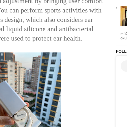
d adjustment by bringing user comfort
You can perform sports activities with
is design, which also considers ear
l liquid silicone and antibacterial
mü?
ere used to protect ear health.
okul
FOLL