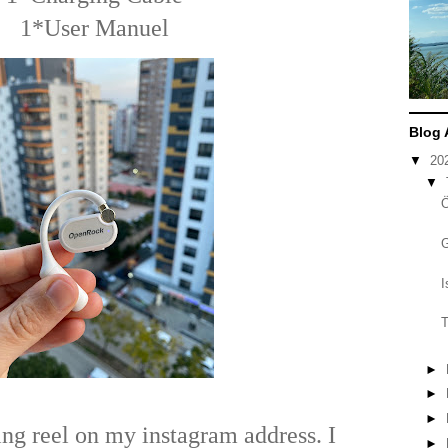
1*User Manuel
Blog 
▼
20
▼
I
T
►
►
►
ing reel on my instagram address. I
►