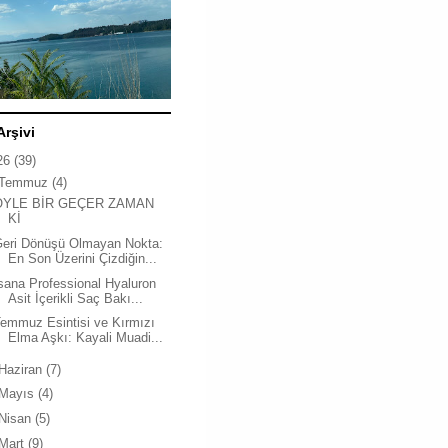
Arşivi
26
(39)
Temmuz
(4)
ÖYLE BİR GEÇER ZAMAN
Kİ
Geri Dönüşü Olmayan Nokta:
En Son Üzerini Çizdiğin...
sana Professional Hyaluron
Asit İçerikli Saç Bakı...
emmuz Esintisi ve Kırmızı
Elma Aşkı: Kayali Muadi...
Haziran
(7)
Mayıs
(4)
Nisan
(5)
Mart
(9)