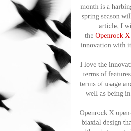
month is a harbing
spring season wil
article, I 
the
Openrock X
innovation with it
I love the innova
terms of features
terms of usage an
well as being in
Openrock X open-e
biaxial design tha