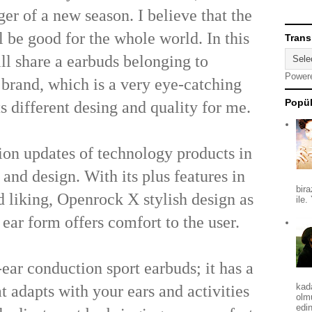
er of a new season. I believe that the
l be good for the whole world. In this
Trans
will share a earbuds belonging to
Power
brand, which is a very eye-catching
Popül
s different desing and quality for me.
tion updates of technology products in
 and design. With its plus features in
bira
d liking, Openrock X stylish design as
ile.
 ear form offers comfort to the user.
ar conduction sport earbuds; it has a
kad
t adapts with your ears and activities
olm
edin