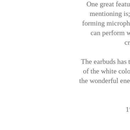
One great featu
mentioning is
forming microph
can perform w
c
The earbuds has t
of the white colo
the wonderful ene
1