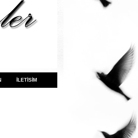
N
İLETİSİM