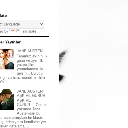
late
ed by
Translate
er Yayınlar
JANE AUSTEN
Temmuz ayının ilk
günü ve ayın ilk
yazısı film
yorumlaması ile
gelsin... Bulutlu
z gri ve biraz esintili bir film
 Ya...
JANE AUSTEN/
AŞK VE GURUR
AŞK VE
GURUR... Önceki
yazımda Jane
Austen'dan bu
ar bahsetmişken bir klasik
uş; edebiyatta kendisine yer
irken defalarca ...