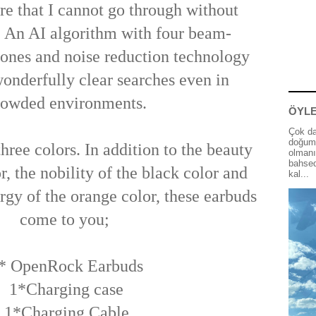
re that I cannot go through without
; An AI algorithm with four beam-
ones and noise reduction technology
onderfully clear searches even in
rowded environments.
ÖYLE
Çok da
doğum 
hree colors. In addition to the beauty
olmanı
bahsed
r, the nobility of the black color and
kal...
rgy of the orange color, these earbuds
come to you;
* OpenRock Earbuds
1*Charging case
1*Charging Cable