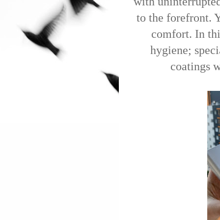
with uninterrupte
to the forefront. 
comfort. In th
hygiene; specia
coatings w