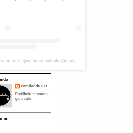
moreandmore (@camdanduslerblog)'in paylaştığı bir gönderi
ımda
camdandusler
Profilimin tamamını
görüntüle
ciler