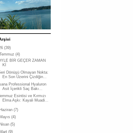
Arşivi
26
(39)
Temmuz
(4)
ÖYLE BİR GEÇER ZAMAN
Kİ
Geri Dönüşü Olmayan Nokta:
En Son Üzerini Çizdiğin...
sana Professional Hyaluron
Asit İçerikli Saç Bakı...
emmuz Esintisi ve Kırmızı
Elma Aşkı: Kayali Muadi...
Haziran
(7)
Mayıs
(4)
Nisan
(5)
Mart
(9)