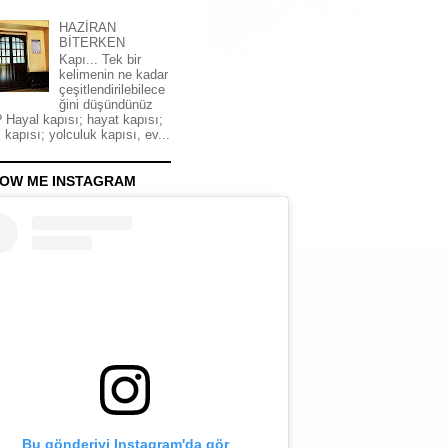
HAZİRAN
BİTERKEN
Kapı... Tek bir
kelimenin ne kadar
çeşitlendirilebilece
ğini düşündünüz
 Hayal kapısı; hayat kapısı;
 kapısı; yolculuk kapısı, ev...
OW ME INSTAGRAM
Bu gönderiyi Instagram'da gör