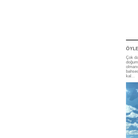
ÖYLE
Çok da
doğum 
olmanı
bahsed
kal...