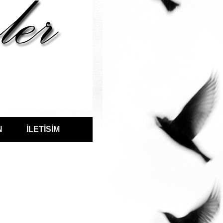
N
İLETİSİM