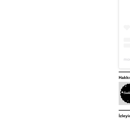
Hakk
İzleyi