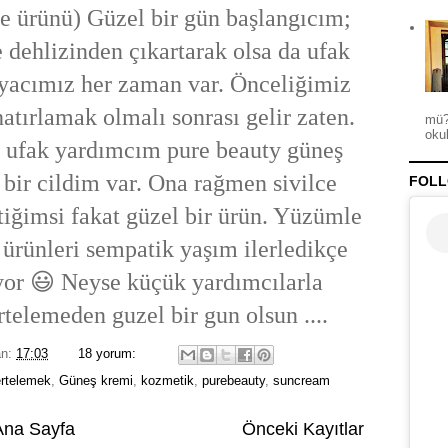
re ürünü) Güzel bir gün başlangıcım;
dehlizinden çıkartarak olsa da ufak
iyacımız her zaman var. Önceliğimiz
tırlamak olmalı sonrası gelir zaten.
mü?
okul
ufak yardımcım pure beauty güneş
bir cildim var. Ona rağmen sivilce
FOLL
ğimsi fakat güzel bir ürün. Yüzümle
 ürünleri sempatik yaşım ilerledikçe
yor 😃 Neyse küçük yardımcılarla
rtelemeden guzel bir gun olsun ....
an:
17:03
18 yorum:
ertelemek
,
Güneş kremi
,
kozmetik
,
purebeauty
,
suncream
Ana Sayfa
Önceki Kayıtlar