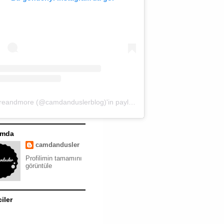
moreandmore (@camdanduslerblog)'in paylaştığı bir gönderi
ımda
camdandusler
Profilimin tamamını
görüntüle
ciler