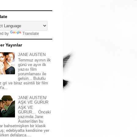
late
ed by
Translate
er Yayınlar
JANE AUSTEN
Temmuz ayının ilk
günü ve ayın ilk
yazısı film
yorumlaması ile
gelsin... Bulutlu
z gri ve biraz esintili bir film
 Ya...
JANE AUSTEN/
AŞK VE GURUR
AŞK VE
GURUR... Önceki
yazımda Jane
Austen'dan bu
ar bahsetmişken bir klasik
uş; edebiyatta kendisine yer
irken defalarca ...