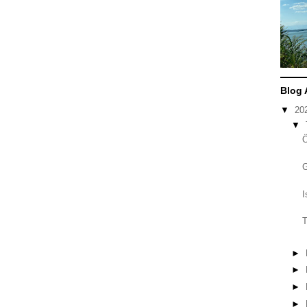
Blog 
▼
20
▼
I
T
►
►
►
►