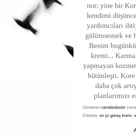
not: yine bir Ko
kendimi düşünce 
yardımcıları iht
gülümsemek ve ha
Benim bugünkü 
kremi... Karma 
yapmayan kozmeti
bütünleşti. Kore
daha çok artı
planlarımızı e
Gönderen
camdandusler
zam
Etiketler:
en iyi güneş kremi
,