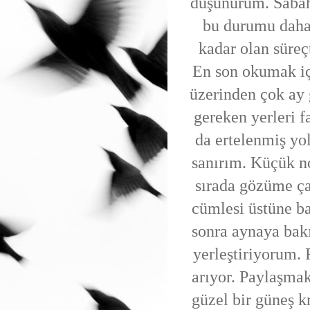
düşünürüm. Sabah 
bu durumu daha 
kadar olan süreç
En son okumak iç
üzerinden çok ay
gereken yerleri 
da ertelenmiş yo
sanırım. Küçük no
sırada gözüme ça
cümlesi üstüne ba
sonra aynaya bak
yerleştiriyorum. 
arıyor. Paylaşmak
güzel bir güneş k