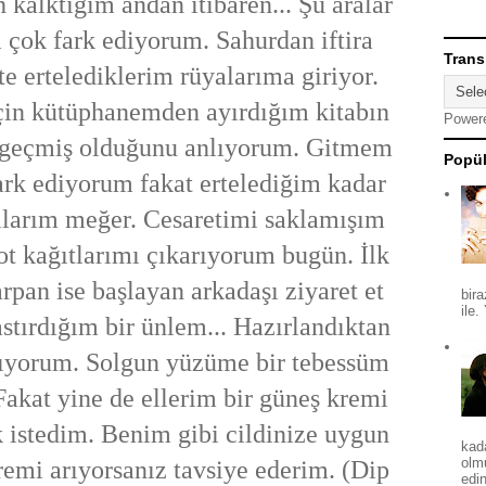
kalktığım andan itibaren... Şu aralar
çok fark ediyorum. Sahurdan iftira
Trans
te ertelediklerim rüyalarıma giriyor.
in kütüphanemden ayırdığım kitabın
Power
 geçmiş olduğunu anlıyorum. Gitmem
Popül
fark ediyorum fakat ertelediğim kadar
llarım meğer. Cesaretimi saklamışım
t kağıtlarımı çıkarıyorum bugün. İlk
rpan ise başlayan arkadaşı ziyaret et
bira
ile.
stırdığım bir ünlem... Hazırlandıktan
ıyorum. Solgun yüzüme bir tebessüm
Fakat yine de ellerim bir güneş kremi
 istedim. Benim gibi cildinize uygun
kad
olm
remi arıyorsanız tavsiye ederim. (Dip
edin