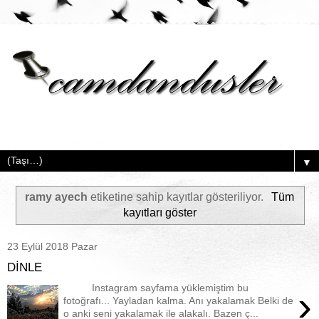
▼
ramy ayech
etiketine sahip kayıtlar gösteriliyor.
Tüm
kayıtları göster
23 Eylül 2018 Pazar
DİNLE
Instagram sayfama yüklemiştim bu
›
fotoğrafı... Yayladan kalma. Anı yakalamak Belki de
o anki seni yakalamak ile alakalı. Bazen ç...