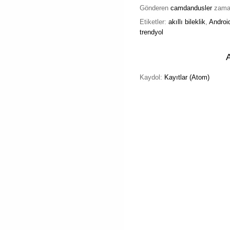
Gönderen
camdandusler
zam
Etiketler:
akıllı bileklik
,
Androi
trendyol
Kaydol:
Kayıtlar (Atom)