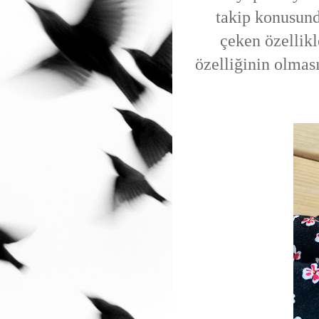
takip konusund
çeken özellikl
özelliğinin olma