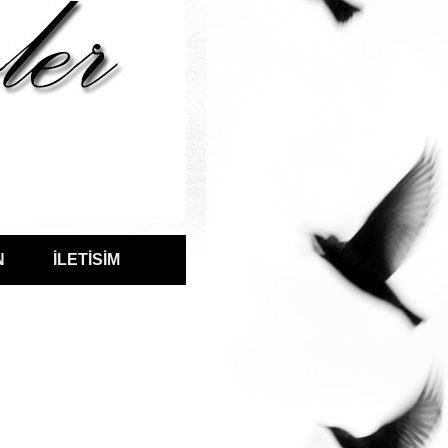
N
İLETİSİM