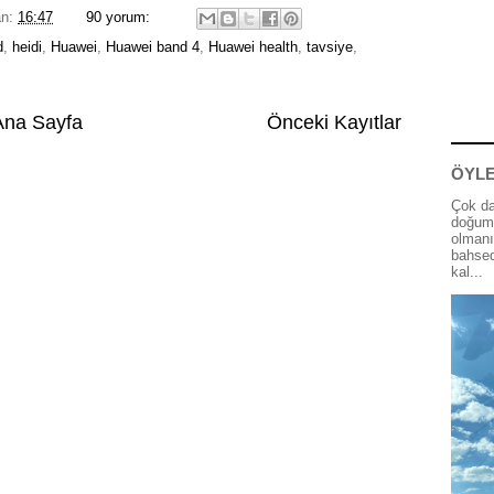
an:
16:47
90 yorum:
d
,
heidi
,
Huawei
,
Huawei band 4
,
Huawei health
,
tavsiye
,
Ana Sayfa
Önceki Kayıtlar
ÖYLE
Çok da
doğum 
olmanı
bahsed
kal...