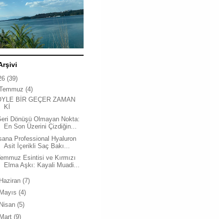
Arşivi
26
(39)
Temmuz
(4)
ÖYLE BİR GEÇER ZAMAN
Kİ
Geri Dönüşü Olmayan Nokta:
En Son Üzerini Çizdiğin...
sana Professional Hyaluron
Asit İçerikli Saç Bakı...
emmuz Esintisi ve Kırmızı
Elma Aşkı: Kayali Muadi...
Haziran
(7)
Mayıs
(4)
Nisan
(5)
Mart
(9)