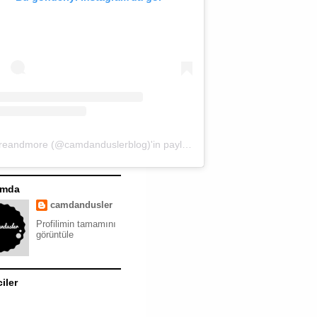
moreandmore (@camdanduslerblog)'in paylaştığı bir gönderi
ımda
camdandusler
Profilimin tamamını
görüntüle
ciler