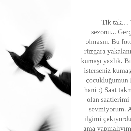
Tik tak...
sezonu... Gerç
olmasın. Bu fot
rüzgara yakalan
kumaşı yazlık. B
isterseniz kuma
çocukluğumun H
hani :) Saat tak
olan saatlerimi
sevmiyorum. Am
ilgimi çekiyordu
ama yapmalıyım b