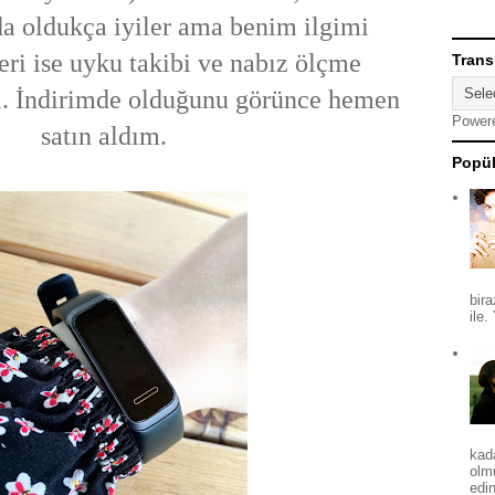
a oldukça iyiler ama benim ilgimi
eri ise uyku takibi ve nabız ölçme
Trans
sı. İndirimde olduğunu görünce hemen
Power
satın aldım.
Popül
bira
ile.
kad
olm
edin