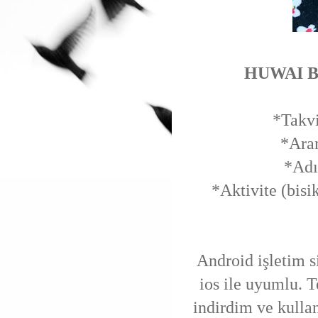
HUWAI B
*Takvi
*Aram
*Adı
*Aktivite (bisik
Android işletim si
ios ile uyumlu.
indirdim ve kulla