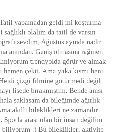
. Tatil yapamadan geldi mi koşturma
i sağlıklı olalım da tatil de varsın
oğrafı sevdim, Ağustos ayında nadir
ma anından. Geniş olmasına rağmen
ilmiyorum trendyolda görür ve alma
k
şı hemen çekti. Ama yaka kısmı beni
eidi çizgi filmine götürmedi değil
mayı lisede bırakmıştım. Bende anısı
 hala saklasam da bileğimde ağırlık
a akıllı bileklikleri ne zamandır
. Sporla arası olan bir insan değilim
iliyorum :) Bu bileklikler; aktivite