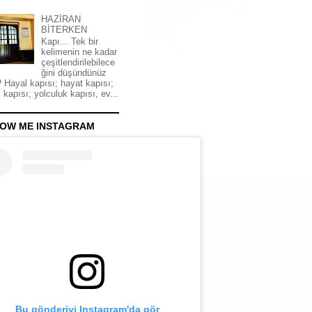
HAZİRAN
BİTERKEN
Kapı... Tek bir
kelimenin ne kadar
çeşitlendirilebilece
ğini düşündünüz
 Hayal kapısı; hayat kapısı;
 kapısı; yolculuk kapısı, ev...
OW ME INSTAGRAM
Bu gönderiyi Instagram'da gör