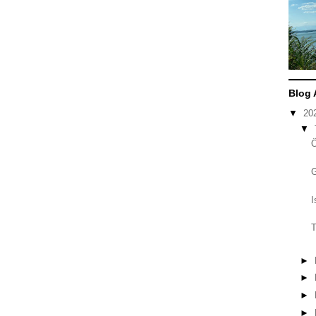
Blog 
▼
20
▼
I
T
►
►
►
►