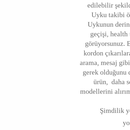
edilebilir şekil
Uyku takibi ö
Uykunun derin 
geçişi, health
görüyorsunuz. Bi
kordon çıkarılar
arama, mesaj gibi
gerek olduğunu 
ürün, daha s
modellerini alırı
Şimdilik y
yo