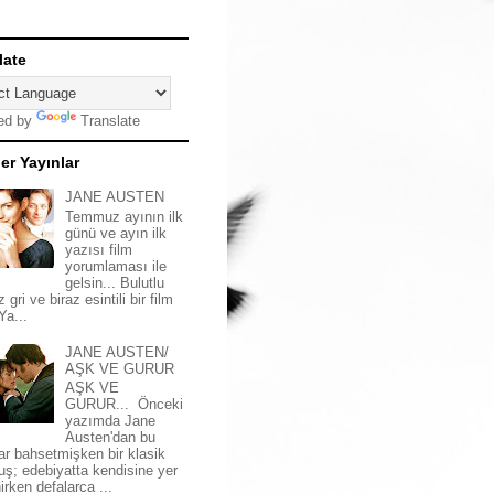
late
ed by
Translate
er Yayınlar
JANE AUSTEN
Temmuz ayının ilk
günü ve ayın ilk
yazısı film
yorumlaması ile
gelsin... Bulutlu
z gri ve biraz esintili bir film
 Ya...
JANE AUSTEN/
AŞK VE GURUR
AŞK VE
GURUR... Önceki
yazımda Jane
Austen'dan bu
ar bahsetmişken bir klasik
uş; edebiyatta kendisine yer
irken defalarca ...