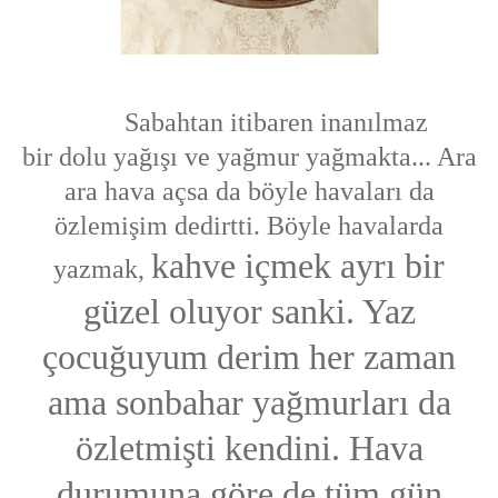
S
abahtan itibaren inanılmaz
bir dolu yağışı ve yağmur yağmakta... Ara
ara
hava açsa da böyle havaları da
özlemişim dedirtti. Böyle havalarda
kahve içmek ayrı bir
yazmak,
güzel oluyor sanki. Yaz
çocuğuyum derim her zaman
ama sonbahar yağmurları da
özletmişti kendini. Hava
durumuna göre de tüm gün