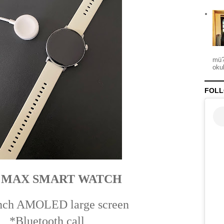
mü?
okul
FOLL
8 MAX SMART WATCH
inch AMOLED large screen
*Bluetooth call