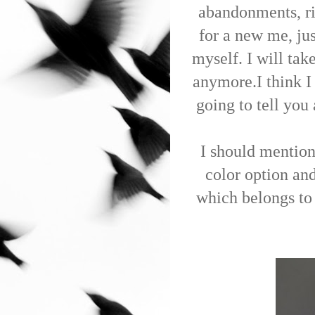
abandonments, ri
for a new me, jus
myself. I will tak
anymore.I think I 
going to tell yo
I should mention
color option a
which belongs to