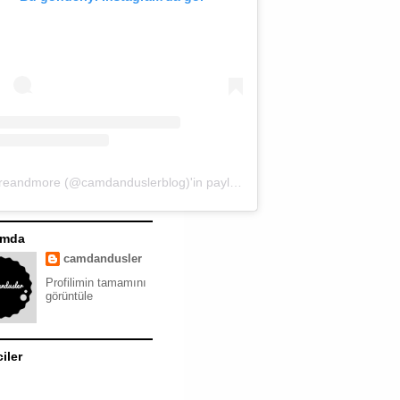
moreandmore (@camdanduslerblog)'in paylaştığı bir gönderi
ımda
camdandusler
Profilimin tamamını
görüntüle
ciler