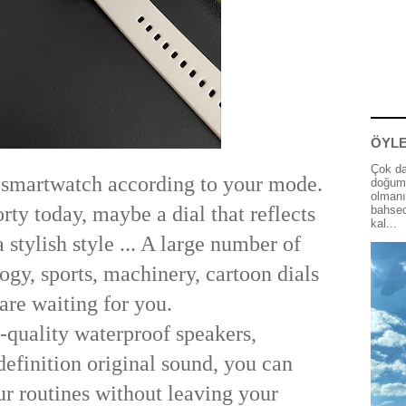
ÖYLE
Çok da
 smartwatch according to your mode.
doğum 
olmanı
rty today, maybe a dial that reflects
bahsed
kal...
 stylish style ... A large number of
ogy, sports, machinery, cartoon dials
are waiting for you.
-quality waterproof speakers,
definition original sound, you can
r routines without leaving your