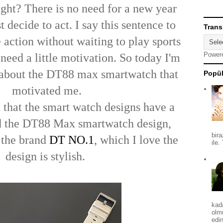
ght? There is no need for a new year
t decide to act. I say this sentence to
Trans
e action without waiting to play sports
Power
need a little motivation. So today I'm
u about the DT88 max smartwatch that
Popül
motivated me.
 that the smart watch designs have a
nd the DT88 Max smartwatch design,
bira
 the brand
DT NO.1
, which I love the
ile.
design is stylish.
kad
olm
edin