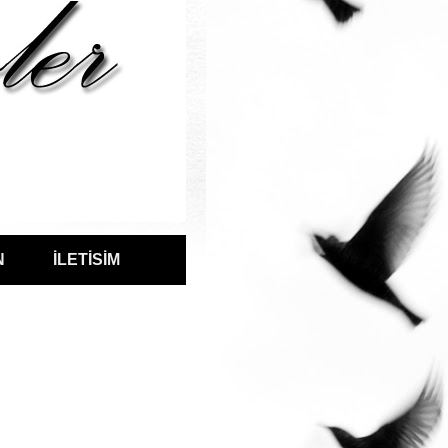
N
İLETİSİM