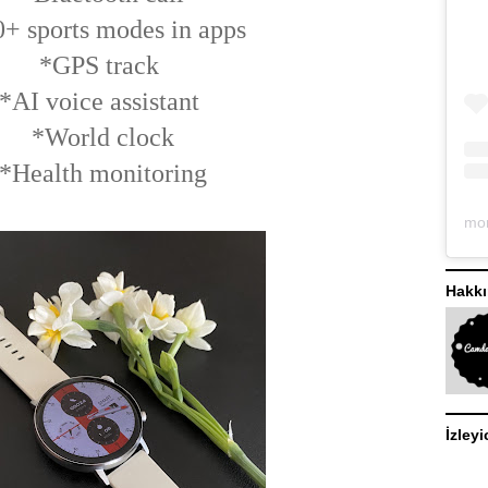
+ sports modes in apps
*GPS track
*AI voice assistant
*World clock
*Health monitoring
Hakk
İzleyi