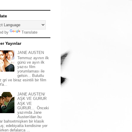
late
ed by
Translate
er Yayınlar
JANE AUSTEN
Temmuz ayının ilk
günü ve ayın ilk
yazısı film
yorumlaması ile
gelsin... Bulutlu
z gri ve biraz esintili bir film
 Ya...
JANE AUSTEN/
AŞK VE GURUR
AŞK VE
GURUR... Önceki
yazımda Jane
Austen'dan bu
ar bahsetmişken bir klasik
uş; edebiyatta kendisine yer
irken defalarca ...