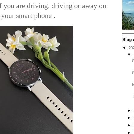
 you are driving, driving or away on
your smart phone .
Blog 
▼
20
▼
I
T
►
►
►
►