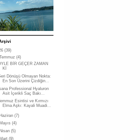
Arşivi
26
(39)
Temmuz
(4)
ÖYLE BİR GEÇER ZAMAN
Kİ
Geri Dönüşü Olmayan Nokta:
En Son Üzerini Çizdiğin...
sana Professional Hyaluron
Asit İçerikli Saç Bakı...
emmuz Esintisi ve Kırmızı
Elma Aşkı: Kayali Muadi...
Haziran
(7)
Mayıs
(4)
Nisan
(5)
Mart
(9)