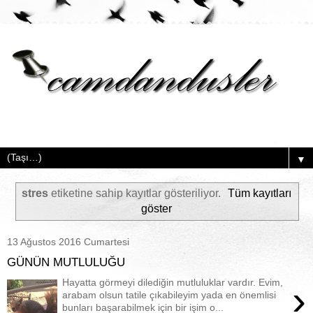
▼
stres
etiketine sahip kayıtlar gösteriliyor.
Tüm kayıtları
göster
13 Ağustos 2016 Cumartesi
GÜNÜN MUTLULUĞU
Hayatta görmeyi dilediğin mutluluklar vardır. Evim,
›
arabam olsun tatile çıkabileyim yada en önemlisi
bunları başarabilmek için bir işim o...