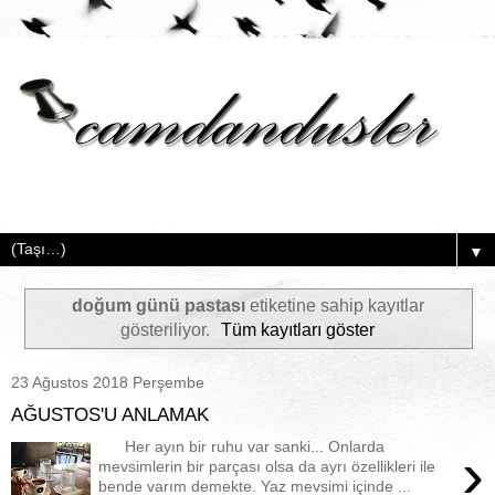
▼
doğum günü pastası
etiketine sahip kayıtlar
gösteriliyor.
Tüm kayıtları göster
23 Ağustos 2018 Perşembe
AĞUSTOS'U ANLAMAK
Her ayın bir ruhu var sanki... Onlarda
›
mevsimlerin bir parçası olsa da ayrı özellikleri ile
bende varım demekte. Yaz mevsimi içinde ...