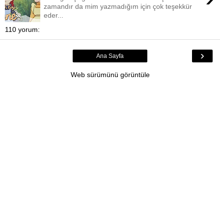
zamandır da mim yazmadığım için çok teşekkür
eder...
110 yorum:
›
Ana Sayfa
Web sürümünü görüntüle