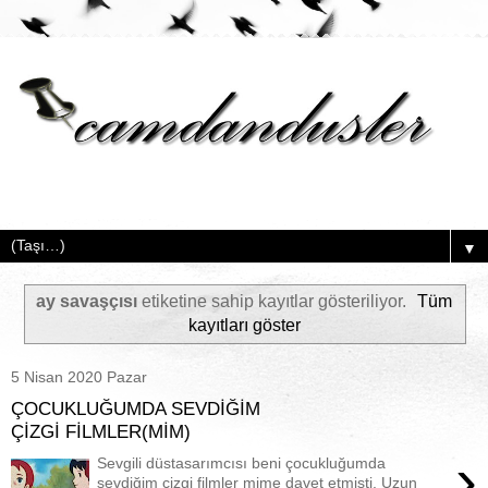
▼
ay savaşçısı
etiketine sahip kayıtlar gösteriliyor.
Tüm
kayıtları göster
5 Nisan 2020 Pazar
ÇOCUKLUĞUMDA SEVDİĞİM
ÇİZGİ FİLMLER(MİM)
›
Sevgili düstasarımcısı beni çocukluğumda
sevdiğim çizgi filmler mime davet etmişti. Uzun