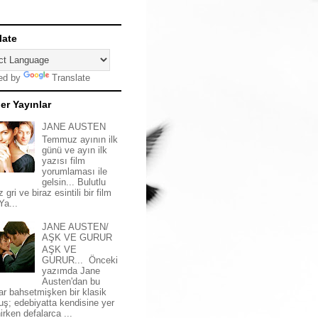
late
ed by
Translate
er Yayınlar
JANE AUSTEN
Temmuz ayının ilk
günü ve ayın ilk
yazısı film
yorumlaması ile
gelsin... Bulutlu
z gri ve biraz esintili bir film
 Ya...
JANE AUSTEN/
AŞK VE GURUR
AŞK VE
GURUR... Önceki
yazımda Jane
Austen'dan bu
ar bahsetmişken bir klasik
uş; edebiyatta kendisine yer
irken defalarca ...