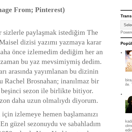
mage From; Pinterest)
Trans
 sizlerle paylaşmak istediğim The
Power
Maisel dizisi yazımı yazmaya karar
Popül
aha önce izlemedim dediğim her an
 zaman bu yaz mevsimiymiş dedim.
arı arasında yayımlanan bu dizinin
u Rachel Brosnahan; inanılmaz bir
bira
ile.
beşinci sezon ile birlikte bitiyor.
ezon daha uzun olmalıydı diyorum.
 için izlemeye hemen başlamanızı
kad
. En güzel sezonuydu ve sabahladım
olm
edin