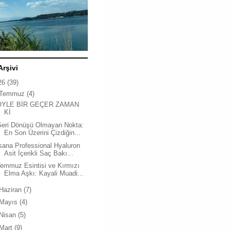
Arşivi
26
(39)
Temmuz
(4)
ÖYLE BİR GEÇER ZAMAN
Kİ
Geri Dönüşü Olmayan Nokta:
En Son Üzerini Çizdiğin...
sana Professional Hyaluron
Asit İçerikli Saç Bakı...
emmuz Esintisi ve Kırmızı
Elma Aşkı: Kayali Muadi...
Haziran
(7)
Mayıs
(4)
Nisan
(5)
Mart
(9)