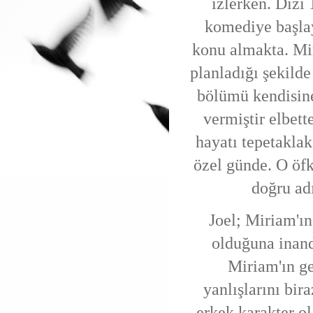
izlerken. Dizi
komediye başlay
konu almakta. Mir
planladığı şekilde
bölümü kendisine
vermiştir elbett
hayatı tepetaklak
özel günde. O öf
doğru ad
Joel; Miriam'ın
olduğuna inand
Miriam'ın ge
yanlışlarını bir
erkek karakter 