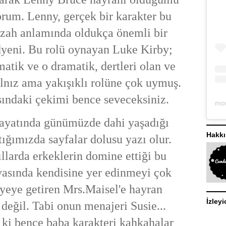
orum. Lenny, gerçek bir karakter bu
izah anlamında oldukça önemli bir
yeni. Bu rolü oynayan Luke Kirby;
atik ve o dramatik, dertleri olan ve
lnız ama yakışıklı rolüne çok uymuş.
sındaki çekimi bence seveceksiniz.
hayatında günümüzde dahi yaşadığı
Hakk
tığımızda sayfalar dolusu yazı olur.
llarda erkeklerin domine ettiği bu
sında kendisine yer edinmeyi çok
iyeye getiren Mrs.Maisel'e hayran
İzleyi
eğil. Tabi onun menajeri Susie...
i ki bence baba karakteri kahkahalar