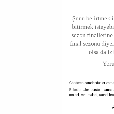
Şunu belirtmek i
bitirmek isteyebi
sezon finallerin
final sezonu diye
olsa da iz
Yoru
Gönderen
camdandusler
zam
Etiketler:
alex borstein
,
amazo
maisel
,
mrs.maisel
,
rachel br