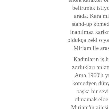
belirtmek istiy
arada. Kara m
stand-up komed
inanılmaz karizm
oldukça zeki o ya
Miriam ile ara
Kadınların iş 
zorlukları anlat
Ama 1960'lı yı
komedyen dünya
başka bir sev
olmamak elde d
Miriam'ın ailes