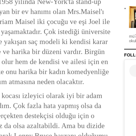
 1958 yılında New-York'ta stand-up
an bir ev hanımı olan Mrs.Maisel'ı
iam Maisel iki çocuğu ve eşi Joel ile
 yaşamaktadır. Çok istediği üniversite
mü?
 yakışan saç modeli ki kendisi karar
okul
e ve harika bir düzeni vardır. Birgün
FOLL
 olur hem de kendisi ve ailesi için en
ke onu harika bir kadın komedyenliğe
ım atmasına neden olacaktır.
 kocası izleyici olarak iyi bir adam
ım. Çok fazla hata yapmış olsa da
rçekten destekçisi olduğu için o
az da olsa azaltabildi. Ama bu dizide
olarak Lenny Bruce hayranı olduğumu