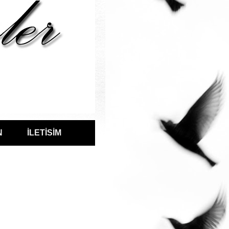
N
İLETİSİM