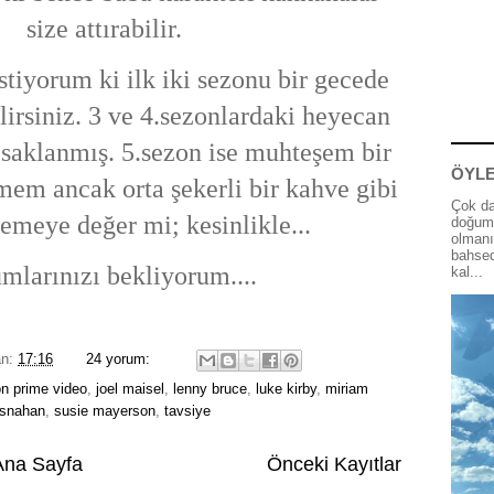
size attırabilir.
stiyorum ki ilk iki sezonu bir gecede
lirsiniz. 3 ve 4.sezonlardaki heyecan
e saklanmış. 5.sezon ise muhteşem bir
ÖYLE
mem ancak orta şekerli bir kahve gibi
Çok da
lemeye değer mi; kesinlikle...
doğum 
olmanı
bahsed
mlarınızı bekliyorum....
kal...
an:
17:16
24 yorum:
n prime video
,
joel maisel
,
lenny bruce
,
luke kirby
,
miriam
osnahan
,
susie mayerson
,
tavsiye
Ana Sayfa
Önceki Kayıtlar