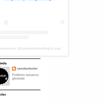
moreandmore (@camdanduslerblog)'in paylaştığı bir gönderi
ımda
camdandusler
Profilimin tamamını
görüntüle
ciler