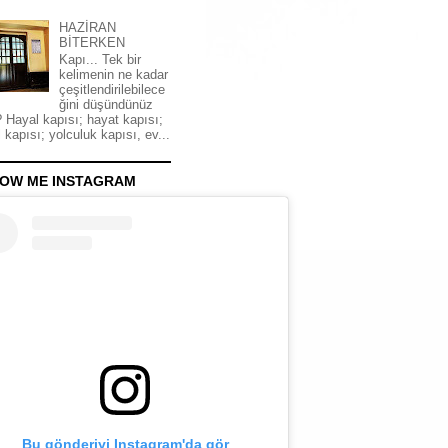
HAZİRAN
BİTERKEN
Kapı... Tek bir
kelimenin ne kadar
çeşitlendirilebilece
ğini düşündünüz
 Hayal kapısı; hayat kapısı;
 kapısı; yolculuk kapısı, ev...
OW ME INSTAGRAM
Bu gönderiyi Instagram'da gör