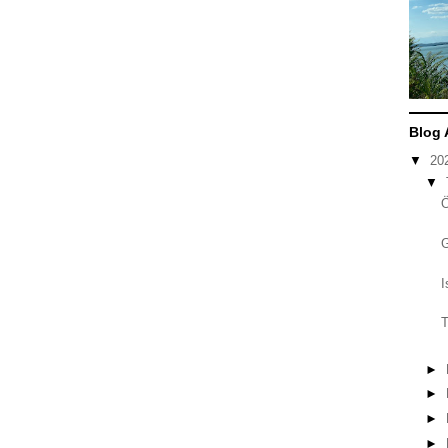
Blog 
▼
20
▼
I
T
►
►
►
►