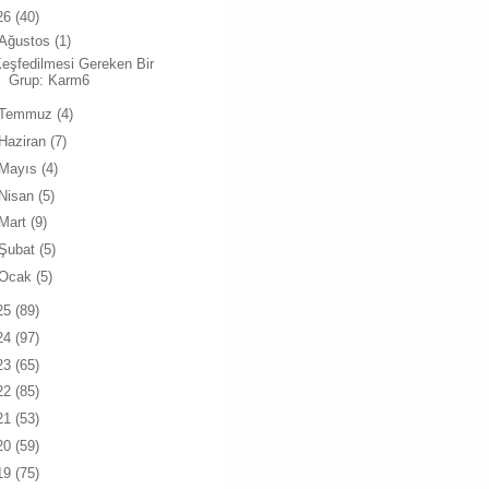
26
(40)
Ağustos
(1)
eşfedilmesi Gereken Bir
Grup: Karm6
Temmuz
(4)
Haziran
(7)
Mayıs
(4)
Nisan
(5)
Mart
(9)
Şubat
(5)
Ocak
(5)
25
(89)
24
(97)
23
(65)
22
(85)
21
(53)
20
(59)
19
(75)