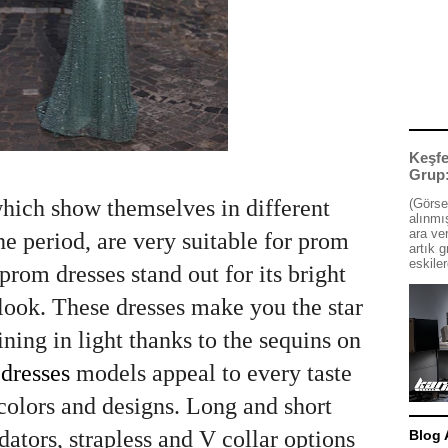
Keşfe
Grup
hich show themselves in different
(Görse
alınmış
ara ve
he period, are very suitable for prom
artık g
eskiler
prom dresses stand out for its bright
look. These dresses make you the star
ining in light thanks to the sequins on
dresses
models appeal to every taste
 colors and designs. Long and short
ators, strapless and V collar options
Blog 