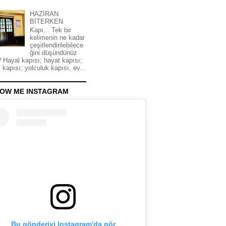
HAZİRAN
BİTERKEN
Kapı... Tek bir
kelimenin ne kadar
çeşitlendirilebilece
ğini düşündünüz
 Hayal kapısı; hayat kapısı;
 kapısı; yolculuk kapısı, ev...
OW ME INSTAGRAM
Bu gönderiyi Instagram'da gör