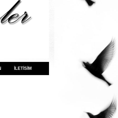
N
İLETİSİM