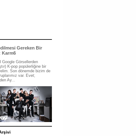
dilmesi Gereken Bir
: Karm6
l Google Görsellerden
tır) K-pop popülerliğine bir
relim. Son dönemde bizim de
ruplarımız var. Evet;
den Ay...
Arşivi