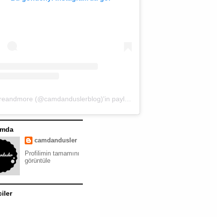
moreandmore (@camdanduslerblog)'in paylaştığı bir gönderi
ımda
camdandusler
Profilimin tamamını
görüntüle
ciler