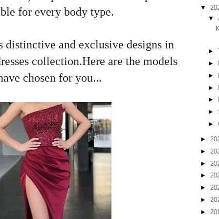
▼
20
able for every body type.
▼
K
 distinctive and exclusive designs in
►
dresses collection.Here are the models
►
 have chosen
for you...
►
►
►
►
►
►
20
►
20
►
20
►
20
►
20
►
20
►
20