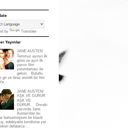
late
ed by
Translate
er Yayınlar
JANE AUSTEN
Temmuz ayının ilk
günü ve ayın ilk
yazısı film
yorumlaması ile
gelsin... Bulutlu
z gri ve biraz esintili bir film
 Ya...
JANE AUSTEN/
AŞK VE GURUR
AŞK VE
GURUR... Önceki
yazımda Jane
Austen'dan bu
ar bahsetmişken bir klasik
uş; edebiyatta kendisine yer
irken defalarca ...