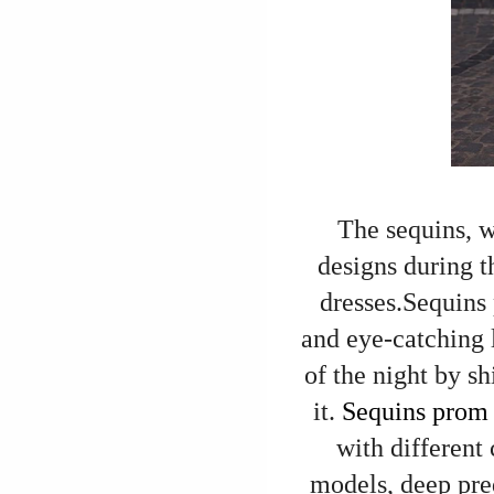
The sequins, w
designs during t
dresses.
Sequins 
and eye-catching 
of the night by sh
it.
Sequins prom 
with different
models, deep pred