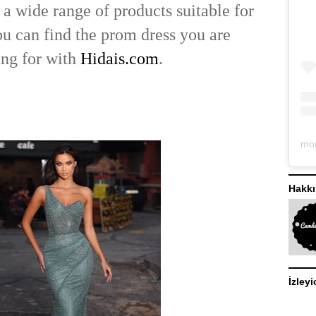
 a wide range of products suitable for
ou can find the prom dress you are
ing for with
Hidais.com
.
Hakk
İzleyi