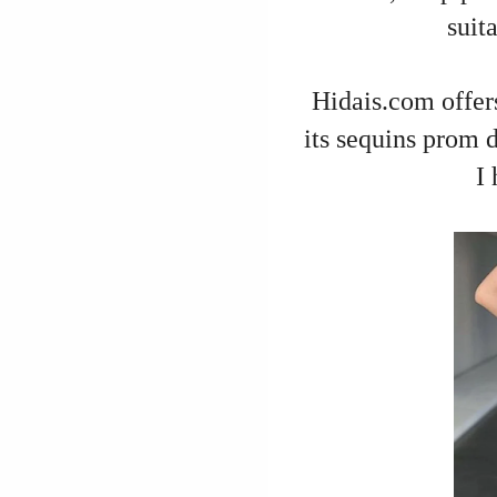
suit
Hidais.com offers
its sequins prom 
I