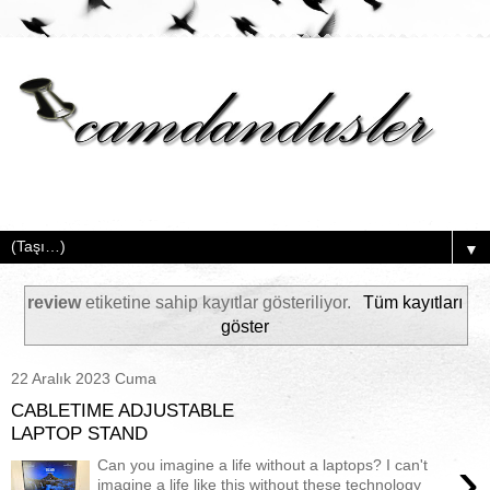
▼
review
etiketine sahip kayıtlar gösteriliyor.
Tüm kayıtları
göster
22 Aralık 2023 Cuma
CABLETIME ADJUSTABLE
LAPTOP STAND
›
Can you imagine a life without a laptops? I can't
imagine a life like this without these technology