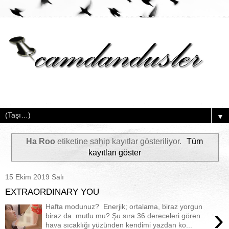
▼
Ha Roo
etiketine sahip kayıtlar gösteriliyor.
Tüm
kayıtları göster
15 Ekim 2019 Salı
EXTRAORDINARY YOU
Hafta modunuz? Enerjik; ortalama, biraz yorgun
›
biraz da mutlu mu? Şu sıra 36 dereceleri gören
hava sıcaklığı yüzünden kendimi yazdan ko...