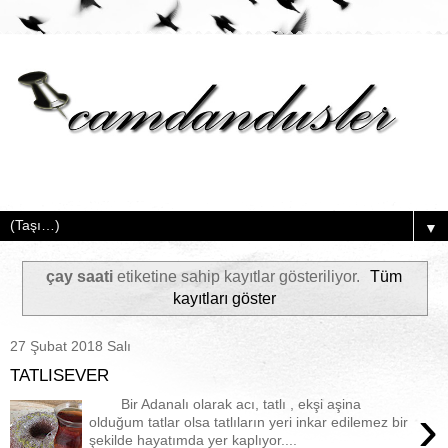
▼
çay saati
etiketine sahip kayıtlar gösteriliyor.
Tüm
kayıtları göster
27 Şubat 2018 Salı
TATLISEVER
Bir Adanalı olarak acı, tatlı , ekşi aşina
›
olduğum tatlar olsa tatlıların yeri inkar edilemez bir
şekilde hayatımda yer kaplıyor....