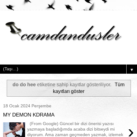
▼
do do hee
etiketine sahip kayıtlar gösteriliyor.
Tüm
kayıtları göster
18 Ocak 2024 Perşembe
MY DEMON KDRAMA
(From Google) Güncel bir dizi önerisi yazısı
›
yazmaya başladığımda acaba dizi bitseydi mi
diyorum. Ama zaman geçmeden yazmak, izlemek