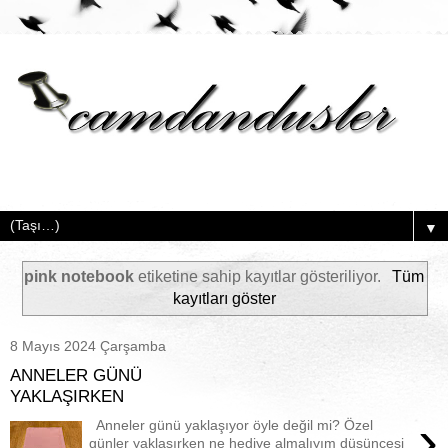
▼
pink notebook
etiketine sahip kayıtlar gösteriliyor.
Tüm
kayıtları göster
8 Mayıs 2024 Çarşamba
ANNELER GÜNÜ
YAKLAŞIRKEN
›
Anneler günü yaklaşıyor öyle değil mi? Özel
günler yaklaşırken ne hediye almalıyım düşüncesi