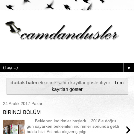
▼
dudak balm
etiketine sahip kayıtlar gösteriliyor.
Tüm
kayıtları göster
24 Aralık 2017 Pazar
BİRİNCİ BÖLÜM
Beklenen indirimler başladı... 2018'e doğru
›
gün sayarken beklenilen indirimler sonunda geldi
buldu bizi. Aslında alışveriş çılgı...