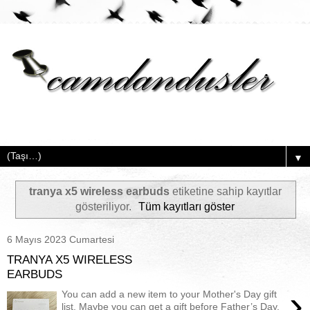
▼
tranya x5 wireless earbuds
etiketine sahip kayıtlar
gösteriliyor.
Tüm kayıtları göster
6 Mayıs 2023 Cumartesi
TRANYA X5 WIRELESS
EARBUDS
›
You can add a new item to your Mother's Day gift
list. Maybe you can get a gift before Father’s Day,