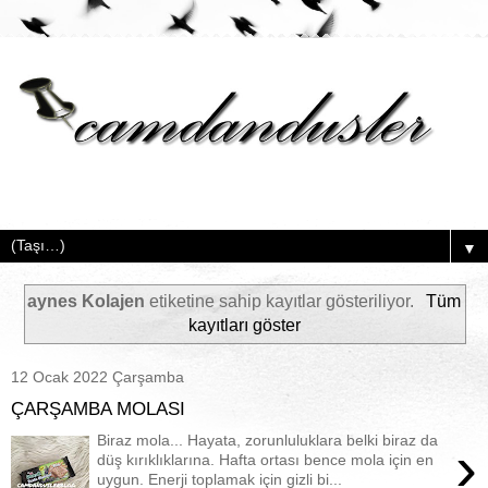
▼
aynes Kolajen
etiketine sahip kayıtlar gösteriliyor.
Tüm
kayıtları göster
12 Ocak 2022 Çarşamba
ÇARŞAMBA MOLASI
Biraz mola... Hayata, zorunluluklara belki biraz da
›
düş kırıklıklarına. Hafta ortası bence mola için en
uygun. Enerji toplamak için gizli bi...