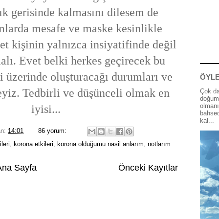
tık gerisinde kalmasını dilesem de
mlarda mesafe ve maske kesinlikle
et kişinin yalnızca insiyatifinde değil
lı. Evet belki herkes geçirecek bu
şi üzerinde oluşturacağı durumları ve
ÖYLE
yiz. Tedbirli ve düşünceli olmak en
Çok da
doğum 
olmanı
iyisi...
bahsed
kal...
an:
14:01
86 yorum:
leri
,
korona etkileri
,
korona olduğumu nasil anlarım
,
notlarım
Ana Sayfa
Önceki Kayıtlar