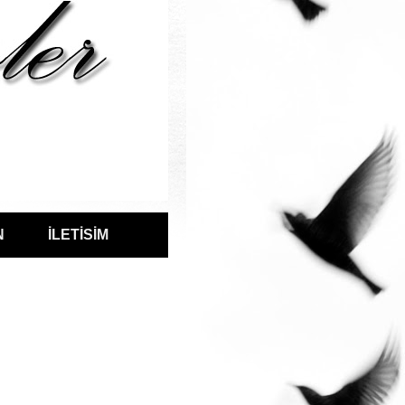
N
İLETİSİM