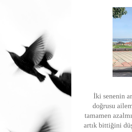
İki senenin a
doğrusu ailem 
tamamen azalmı
artık bittiğini d