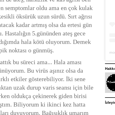
en semptomlar oldu ama en çok kulak
kesikli öksürük uzun sürdü. Sırt ağrısı
atacak kadar artmış olsa da ertesi gün
ı. Hastalığın 5.gününden ateş gece
adığımda hala kötü oluyorum. Demek
 pik noktası o günmüş.
attık bu süreci ama... Hala aması
Hakk
nüyorum. Bu virüs aşınız olsa da
rklı etkiler gösterebiliyor. İki sene
ıktan uzak durup varis seansı için bile
ken oldukça çekinerek giden birisi
İzleyi
tım. Biliyorum ki ikinci kez hatta
ları duyuyorum. Bağışıklık umarım