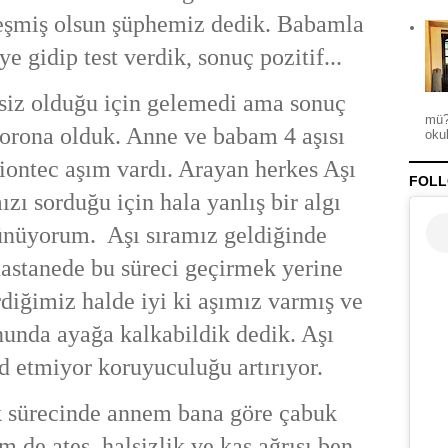
leşmiş olsun şüphemiz dedik. Babamla
e gidip test verdik, sonuç pozitif...
siz olduğu için gelemedi ama sonuç
mü?
korona olduk. Anne ve babam 4 aşısı
okul
iontec aşım vardı. Arayan herkes Aşı
FOLL
zı sorduğu için hala yanlış bir algı
nüyorum. Aşı sıramız geldiğinde
hastanede bu süreci geçirmek yerine
rdiğimiz halde iyi ki aşımız varmış ve
nunda ayağa kalkabildik dedik. Aşı
 etmiyor koruyuculuğu artırıyor.
 sürecinde annem bana göre çabuk
 de ateş, halsizlik ve kas ağrısı ben