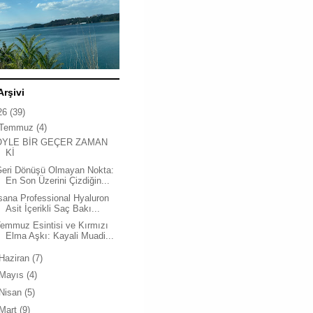
Arşivi
26
(39)
Temmuz
(4)
ÖYLE BİR GEÇER ZAMAN
Kİ
Geri Dönüşü Olmayan Nokta:
En Son Üzerini Çizdiğin...
sana Professional Hyaluron
Asit İçerikli Saç Bakı...
emmuz Esintisi ve Kırmızı
Elma Aşkı: Kayali Muadi...
Haziran
(7)
Mayıs
(4)
Nisan
(5)
Mart
(9)