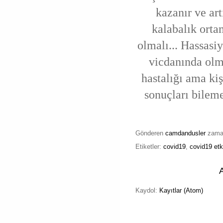
kazanır ve ar
kalabalık orta
olmalı... Hassasiy
vicdanında olma
hastalığı ama ki
sonuçları bileme
Gönderen
camdandusler
zam
Etiketler:
covid19
,
covid19 etki
Kaydol:
Kayıtlar (Atom)