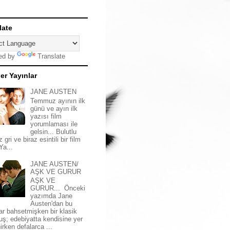
late
ed by
Translate
er Yayınlar
JANE AUSTEN
Temmuz ayının ilk
günü ve ayın ilk
yazısı film
yorumlaması ile
gelsin... Bulutlu
z gri ve biraz esintili bir film
 Ya...
JANE AUSTEN/
AŞK VE GURUR
AŞK VE
GURUR... Önceki
yazımda Jane
Austen'dan bu
ar bahsetmişken bir klasik
uş; edebiyatta kendisine yer
irken defalarca ...