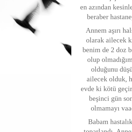
en azından kesin
beraber hastaney
Annem aşırı hal
olarak ailecek 
benim de 2 doz b
olup olmadığımı
olduğunu düşü
ailecek olduk, 
evde ki kötü geçi
beşinci gün so
olmamayı vaad
Babam hastalık
toparlandı. Annem