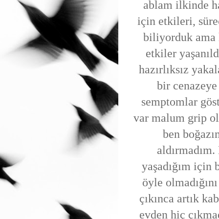
ablam ilkinde h
için etkileri, sür
biliyorduk ama 
etkiler yaşanıl
hazırlıksız yaka
bir cenazeye 
semptomlar göst
var malum grip o
ben boğazım
aldırmadım. 
yaşadığım için 
öyle olmadığını
çıkınca artık ka
evden hiç çıkma