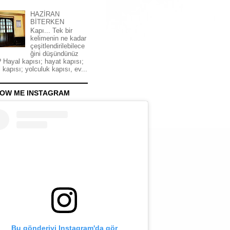
HAZİRAN
BİTERKEN
Kapı... Tek bir
kelimenin ne kadar
çeşitlendirilebilece
ğini düşündünüz
 Hayal kapısı; hayat kapısı;
 kapısı; yolculuk kapısı, ev...
OW ME INSTAGRAM
Bu gönderiyi Instagram'da gör