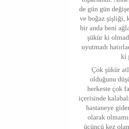
de gün gün değiş
ve boğaz şişliği, 
bir anda beni ağl
şükür ki olmad
uyutmadı hatırl
ki
Çok şükür atl
olduğunu düşü
herkeste çok fa
içerisinde kalabal
hastaneye gider
olarak olmamış
üçüncü kez olan