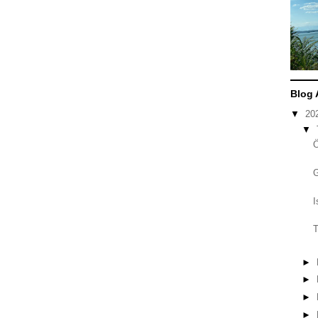
Blog 
▼
20
▼
I
T
►
►
►
►