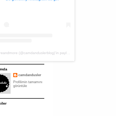
moreandmore (@camdanduslerblog)'in paylaştığı bir gönderi
ımda
camdandusler
Profilimin tamamını
görüntüle
ciler