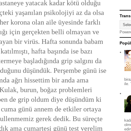
astaneye yatacak kadar kötü olduğu
eçteki yaşanılan psikolojiyi az da olsa
Trans
her korona olan aile üyesinde farklı
dığı için gerçekten belli olmayan ve
Power
layan bir virüs. Hafta sonunda babam
Popül
katılmıştı, hafta başında ise bazı
ermeye başladığında grip salgını da
lduğunu düşündük. Perşembe günü ise
da ağrı hissettim bir anda ama
bira
ile.
Kulak, burun, boğaz problemleri
ben de grip oldum diye düşündüm ki
 cuma günü annem de etkiler ortaya
bullenmemiz gerek dedik. Bu süreçte
kad
olm
dık ama cumartesi günü test verelim
edin