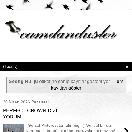
▼
Seong Hui-ju
etiketine sahip kayıtlar gösteriliyor.
Tüm
kayıtları göster
20 Nisan 2026 Pazartesi
PERFECT CROWN DİZİ
YORUM
›
(Görsel Pinterest'ten alınmıştır) Güncel bir dizi
yorumu ile bu güzel güne başlayalım, olmaz mı!