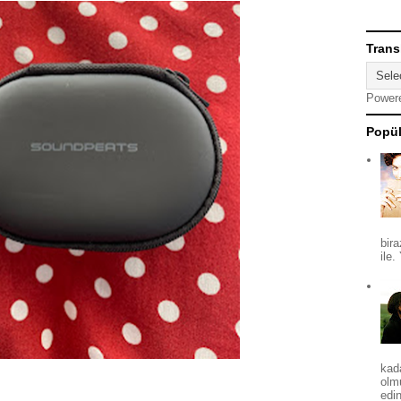
Trans
Power
Popül
bira
ile.
kad
olm
edin