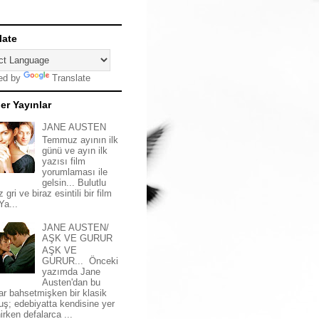
late
ed by
Translate
er Yayınlar
JANE AUSTEN
Temmuz ayının ilk
günü ve ayın ilk
yazısı film
yorumlaması ile
gelsin... Bulutlu
z gri ve biraz esintili bir film
 Ya...
JANE AUSTEN/
AŞK VE GURUR
AŞK VE
GURUR... Önceki
yazımda Jane
Austen'dan bu
ar bahsetmişken bir klasik
uş; edebiyatta kendisine yer
irken defalarca ...