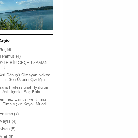
Arşivi
26
(39)
Temmuz
(4)
ÖYLE BİR GEÇER ZAMAN
Kİ
Geri Dönüşü Olmayan Nokta:
En Son Üzerini Çizdiğin...
sana Professional Hyaluron
Asit İçerikli Saç Bakı...
emmuz Esintisi ve Kırmızı
Elma Aşkı: Kayali Muadi...
Haziran
(7)
Mayıs
(4)
Nisan
(5)
Mart
(9)