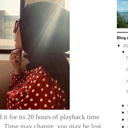
Blog 
▼
20
▼
I
T
►
►
 it for its 20 hours of playback time
►
g. Time may change, you may be lost
►