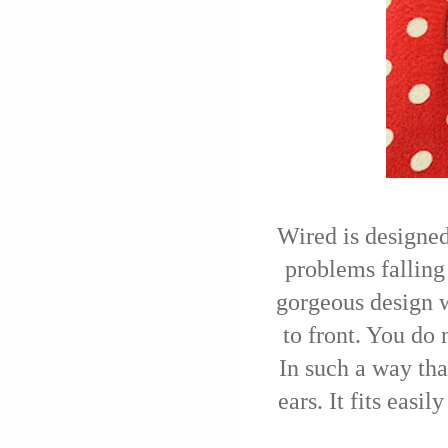
Wired is designed
problems falling 
gorgeous design 
to front. You do 
In such a way tha
ears. It fits easi