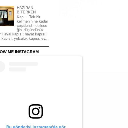
HAZİRAN
BİTERKEN
Kapı... Tek bir
kelimenin ne kadar
çeşitlendirilebilece
ğini düşündünüz
 Hayal kapısı; hayat kapısı;
 kapısı; yolculuk kapısı, ev...
OW ME INSTAGRAM
Bu gönderiyi Instagram'da gör