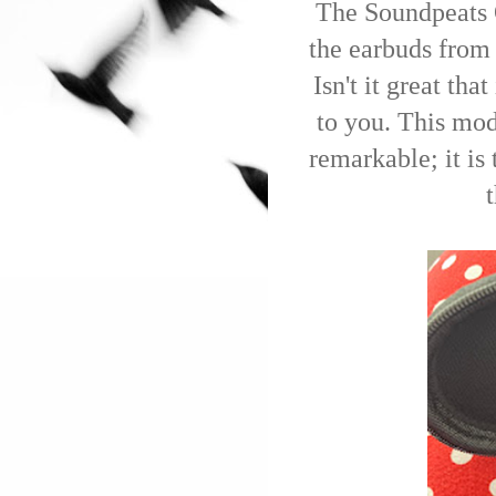
The Soundpeats Q
the earbuds from
Isn't it great tha
to you.
This mode
remarkable; it is 