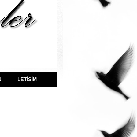
N
İLETİSİM