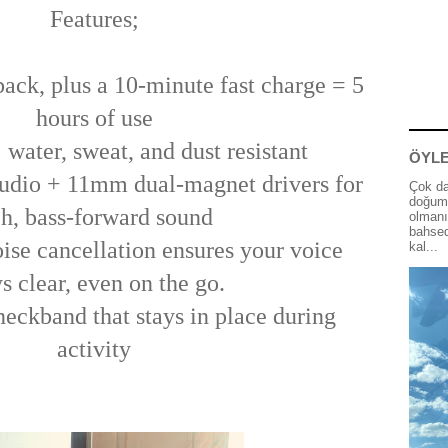
Features;
back, plus a 10-minute fast charge = 5
hours of use
 water, sweat, and dust resistant
ÖYLE
dio + 11mm dual-magnet drivers for
Çok da
doğum 
ch, bass-forward sound
olmanı
bahsed
se cancellation ensures your voice
kal...
ys clear, even on the go.
eckband that stays in place during
activity