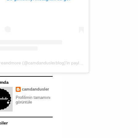
moreandmore (@camdanduslerblog)'in paylaştığı bir gönderi
ımda
camdandusler
Profilimin tamamını
görüntüle
ciler