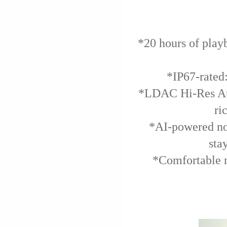
*20 hours of play
*IP67-rated:
*LDAC Hi-Res Au
ri
*AI-powered noi
sta
*Comfortable n