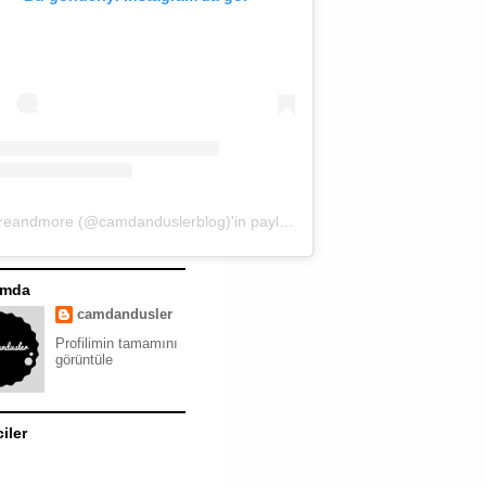
moreandmore (@camdanduslerblog)'in paylaştığı bir gönderi
ımda
camdandusler
Profilimin tamamını
görüntüle
ciler