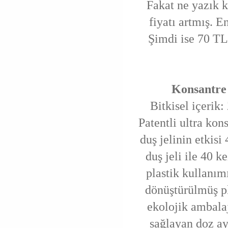
Fakat ne yazık k
fiyatı artmış. E
Şimdi ise 70 TL
Konsantre Du
Bitkisel içerik
Patentli ultra ko
duş jelinin etkisi
duş jeli ile 40 
plastik kullanım
dönüştürülmüş pl
ekolojik ambalaj
sağlayan doz aya