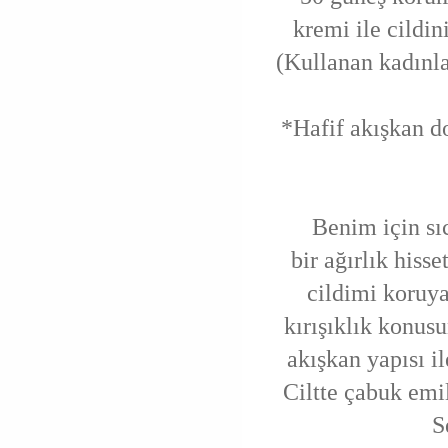
kremi ile cildin
(Kullanan kadınla
*Hafif akışkan d
Benim için sıca
bir ağırlık hiss
cildimi koruya
kırışıklık konu
akışkan yapısı i
Ciltte çabuk emi
S