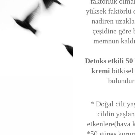
faktörlük olmak
yüksek faktörlü
nadiren uzakla
çeşidine göre 
memnun kaldığ
Detoks etkili 5
kremi
bitkisel
bulundur
* Doğal cilt ya
cildin yaşlan
etkenlere(hava ki
*50 güneş korum