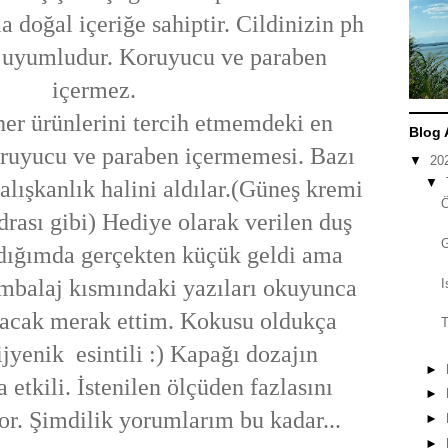
 doğal içeriğe sahiptir. Cildinizin ph
 uyumludur. Koruyucu ve paraben
içermez.
ürünlerini tercih etmemdeki en
Blog 
oruyucu ve paraben içermemesi. Bazı
▼
20
▼
 alışkanlık halini aldılar.(Güneş kremi
drası gibi) Hediye olarak verilen duş
aldığımda gerçekten küçük geldi ama
mbalaj kısmındaki yazıları okuyunca
I
acak merak ettim. Kokusu oldukça
T
ijyenik esintili :) Kapağı dozajın
►
etkili. İstenilen ölçüden fazlasını
►
or. Şimdilik yorumlarım bu kadar...
►
►