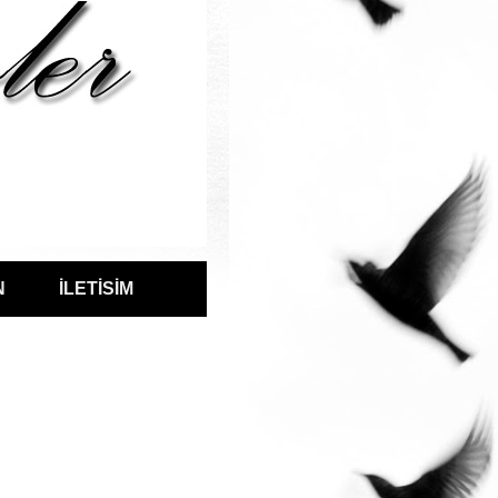
N
İLETİSİM