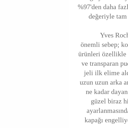
%97'den daha fazla
değeriyle tam
Yves Rocher 
önemli sebep; k
ürünleri özellikle
ve transparan pu
jeli ilk elime 
uzun uzun arka a
ne kadar dayan
güzel biraz h
ayarlanmasında 
kapağı engelliy