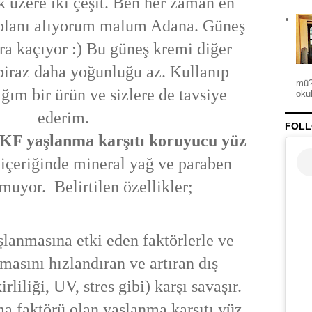
 üzere iki çeşit. Ben her zaman en
 olanı alıyorum malum Adana. Güneş
ra kaçıyor :) Bu güneş kremi diğer
biraz daha yoğunluğu az. Kullanıp
mü?
ım bir ürün ve sizlere de tavsiye
okul
ederim.
FOLL
0 KF yaşlanma karşıtı koruyucu yüz
 içeriğinde mineral yağ ve paraben
muyor. Belirtilen özellikler;
şlanmasına etki eden faktörlerle ve
masını hızlandıran ve artıran dış
rliliği, UV, stres gibi) karşı savaşır.
a faktörü olan yaşlanma karşıtı yüz