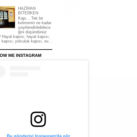
HAZİRAN
BİTERKEN
Kapı... Tek bir
kelimenin ne kadar
çeşitlendirilebilece
ğini düşündünüz
 Hayal kapısı; hayat kapısı;
 kapısı; yolculuk kapısı, ev...
OW ME INSTAGRAM
Bu gönderiyi Instagram'da gör