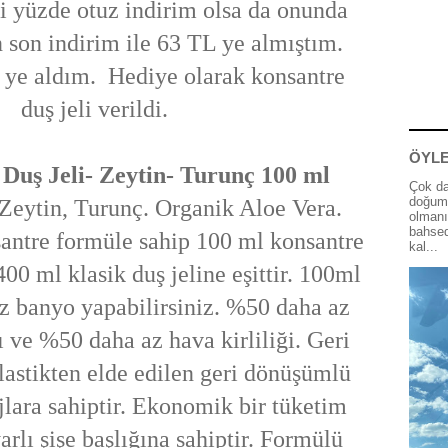
i yüzde otuz indirim olsa da onunda
n son indirim ile 63 TL ye almıştım.
 ye aldım. Hediye olarak konsantre
duş jeli verildi.
ÖYLE
ş Jeli- Zeytin- Turunç 100 ml
Çok da
doğum 
: Zeytin, Turunç. Organik Aloe Vera.
olmanı
bahsed
nsantre formüle sahip 100 ml konsantre
kal...
 400 ml klasik duş jeline eşittir. 100ml
kez banyo yapabilirsiniz. %50 daha az
ı ve %50 daha az hava kirliliği. Geri
astikten elde edilen geri dönüşümlü
lara sahiptir. Ekonomik bir tüketim
rlı şişe başlığına sahiptir. Formülü