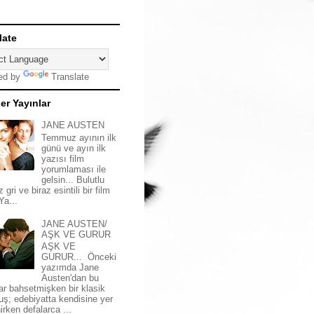
late
ed by
Translate
er Yayınlar
JANE AUSTEN
Temmuz ayının ilk
günü ve ayın ilk
yazısı film
yorumlaması ile
gelsin... Bulutlu
z gri ve biraz esintili bir film
 Ya...
JANE AUSTEN/
AŞK VE GURUR
AŞK VE
GURUR... Önceki
yazımda Jane
Austen'dan bu
ar bahsetmişken bir klasik
uş; edebiyatta kendisine yer
irken defalarca ...