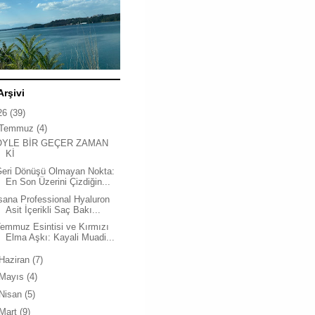
Arşivi
26
(39)
Temmuz
(4)
ÖYLE BİR GEÇER ZAMAN
Kİ
Geri Dönüşü Olmayan Nokta:
En Son Üzerini Çizdiğin...
sana Professional Hyaluron
Asit İçerikli Saç Bakı...
emmuz Esintisi ve Kırmızı
Elma Aşkı: Kayali Muadi...
Haziran
(7)
Mayıs
(4)
Nisan
(5)
Mart
(9)