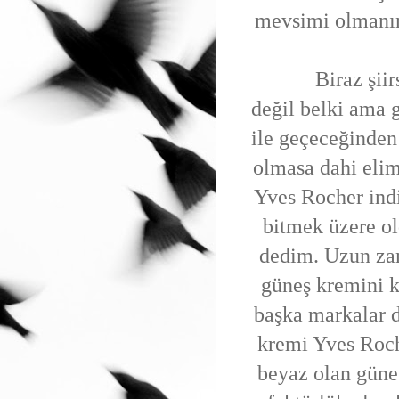
mevsimi olmanın 
Biraz şiirsel 
değil belki ama 
ile geçeceğinden
olmasa dahi eli
Yves Rocher ind
bitmek üzere ol
dedim. Uzun za
güneş kremini k
başka markalar
kremi Yves Roch
beyaz olan güneş