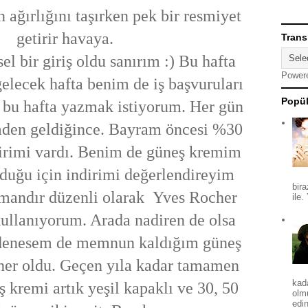
ağırlığını taşırken pek bir resmiyet
getirir havaya.
Trans
bir giriş oldu sanırım :) Bu hafta
Power
gelecek hafta benim de iş başvuruları
Popül
 bu hafta yazmak istiyorum. Her gün
mden geldiğince. Bayram öncesi %30
irimi vardı. Benim de güneş kremim
duğu için indirimi değerlendireyim
bira
mandır düzenli olarak Yves Rocher
ile.
ullanıyorum. Arada nadiren de olsa
 denesem de memnun kaldığım güneş
er oldu. Geçen yıla kadar tamamen
kad
 kremi artık yeşil kapaklı ve 30, 50
olm
edin