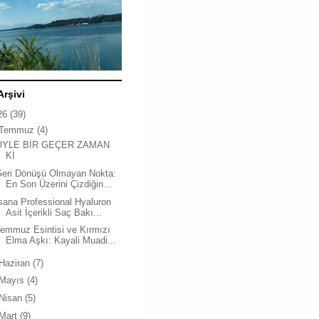
Arşivi
26
(39)
Temmuz
(4)
ÖYLE BİR GEÇER ZAMAN
Kİ
Geri Dönüşü Olmayan Nokta:
En Son Üzerini Çizdiğin...
sana Professional Hyaluron
Asit İçerikli Saç Bakı...
emmuz Esintisi ve Kırmızı
Elma Aşkı: Kayali Muadi...
Haziran
(7)
Mayıs
(4)
Nisan
(5)
Mart
(9)