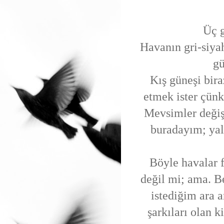
Üç 
Havanın gri-siyah
gü
Kış güneşi bira
etmek ister çün
Mevsimler değişs
buradayım; yal
Böyle havalar 
değil mi; ama. B
istediğim ara
şarkıları olan 