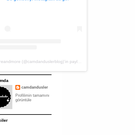
moreandmore (@camdanduslerblog)'in paylaştığı bir gönderi
ımda
camdandusler
Profilimin tamamını
görüntüle
ciler