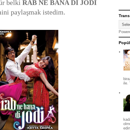
r belki
RAB NE BANA Dİ JODİ
mini paylaşmak istedim.
Trans
Power
Popül
bira
ile.
kad
olm
edin