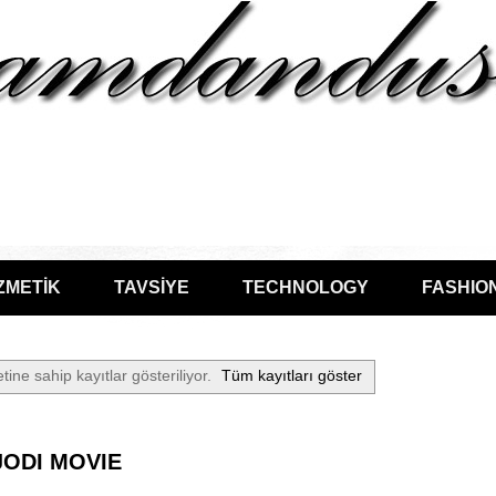
ZMETİK
TAVSİYE
TECHNOLOGY
FASHIO
tine sahip kayıtlar gösteriliyor.
Tüm kayıtları göster
JODI MOVIE