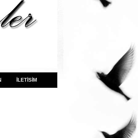
N
İLETİSİM