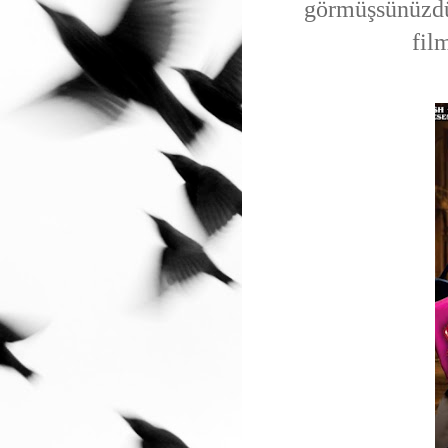
görmüşsünüzdü
fil