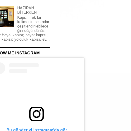
HAZİRAN
BİTERKEN
Kapı... Tek bir
kelimenin ne kadar
çeşitlendirilebilece
ğini düşündünüz
 Hayal kapısı; hayat kapısı;
 kapısı; yolculuk kapısı, ev...
OW ME INSTAGRAM
Bu gönderiyi Instagram'da gör