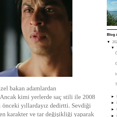
Blog 
▼
20
▼
I
T
zel bakan adamlardan
Ancak kimi yerlerde saç stili ile 2008
►
►
 önceki yıllardayız dedirtti. Sevdiği
►
n karakter ve tar değişikliği yaparak
►