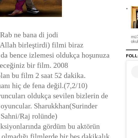
Rab ne bana di jodi
mü?
okul
 Allah birleştirdi) filmi biraz
sa da bence izlemesi oldukça hoşunuza
FOLL
eceğiniz bir film. 2008
an bu film 2 saat 52 dakika.
ı hiç de fena değil.(7,2/10)
uncuları oldukça sevilen bizlerin de
 oyuncular. Sharukkhan(Surinder
Sahni/Raj rolünde)
aksiyonlarında gördüm bu aktörün
 olmadığı filmlerde bir beş dakikalık