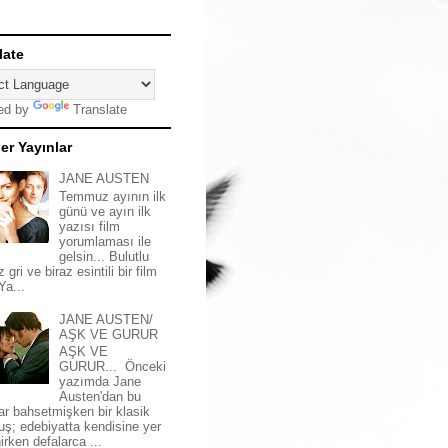
late
ed by
Translate
er Yayınlar
JANE AUSTEN
Temmuz ayının ilk
günü ve ayın ilk
yazısı film
yorumlaması ile
gelsin... Bulutlu
z gri ve biraz esintili bir film
 Ya...
JANE AUSTEN/
AŞK VE GURUR
AŞK VE
GURUR... Önceki
yazımda Jane
Austen'dan bu
ar bahsetmişken bir klasik
uş; edebiyatta kendisine yer
irken defalarca ...