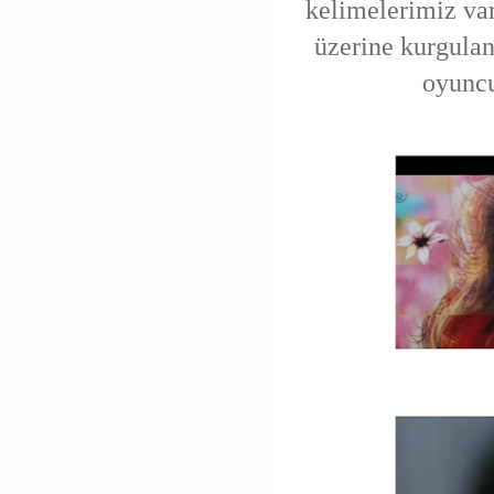
kelimelerimiz var
üzerine kurgula
oyuncu