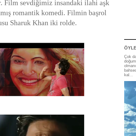
. Film sevdiğimiz insandaki ilahi aşk
nmış romantik komedi. Filmin başrol
su Sharuk Khan iki rolde.
ÖYLE
Çok da
doğum 
olmanı
bahsed
kal...