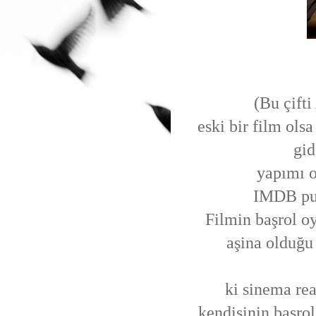
(Bu çifti
eski bir film ol
gid
yapımı ol
IMDB puan
Filmin başrol oy
aşina olduğu
ki sinema re
kendisinin başrol