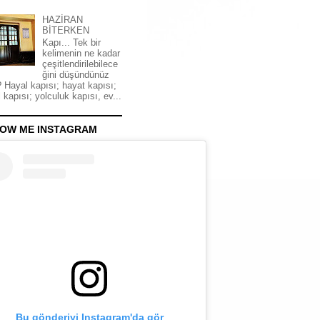
HAZİRAN
BİTERKEN
Kapı... Tek bir
kelimenin ne kadar
çeşitlendirilebilece
ğini düşündünüz
 Hayal kapısı; hayat kapısı;
 kapısı; yolculuk kapısı, ev...
OW ME INSTAGRAM
Bu gönderiyi Instagram'da gör