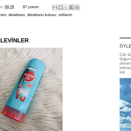
an:
09:28
87 yorum:
zero
,
denebunu
,
denebunu kutusu
,
notlarım
 LEVİNLER
ÖYLE
Çok da
doğum 
olmanı
bahsed
kal...