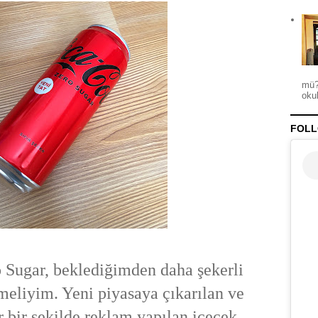
mü?
okul
FOLL
 Sugar, beklediğimden daha şekerli
meliyim. Yeni piyasaya çıkarılan ve
 bir şekilde reklam yapılan içecek,