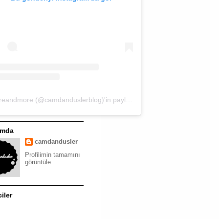
moreandmore (@camdanduslerblog)'in paylaştığı bir gönderi
ımda
camdandusler
Profilimin tamamını
görüntüle
ciler