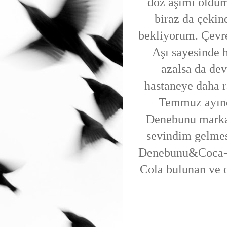
doz aşımı oldum
biraz da çekin
bekliyorum. Çevr
Aşı sayesinde h
azalsa da dev
hastaneye daha r
Temmuz ayınd
Denebunu marka
sevindim gelmesi
Denebunu&Coca-Co
Cola bulunan ve o