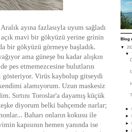
Aralık ayına fazlasıyla uyum sağladı
 açık mavi bir gökyüzü yerine grinin
Blog 
da bir gökyüzü görmeye başladık.
▼
20
▼
yağıyor ama güneşe bu kadar alışkın
e de pes etmemezcesine bulutların
 gösteriyor. Virüs kaybolup gitseydi
I
kendimi alamıyorum. Uzun maskesiz
dim. Sırtını Toroslar'a dayamış küçük
T
keşke diyorum belki bahçemde narlar;
►
monlar... Baharı onların kokusu ile
►
vimin kapısının hemen yanında ise
►
►