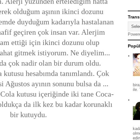
. Alerji yüzünden ertelediğim hatta
erek olduğum aşının ikinci dozunu
Trans
emde duyduğum kadarıyla hastalanan
afif geçiren çok insan var. Alerjim
Power
am ettiği için ikinci dozunu olup
Popül
ahat gitmek istiyorum. Ne diyelim...
a çok nadir olan bir durum oldu.
 kutusu hesabımda tanımlandı. Çok
 Ağustos ayının sonunu bulsa da ...
bira
ile.
la kutusu içeriğinde iki tane Coca-
ldukça da ilk kez bu kadar korunaklı
bir kutuydu.
kad
olm
edin