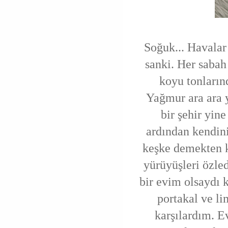
Soğuk... Havalar 
sanki. Her sabah
koyu tonların
Yağmur ara ara 
bir şehir yin
ardından kendini
keşke demekten 
yürüyüşleri özle
bir evim olsaydı 
portakal ve li
karşılardım. E