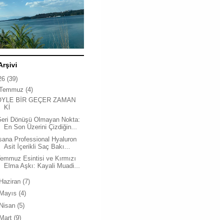
Arşivi
26
(39)
Temmuz
(4)
ÖYLE BİR GEÇER ZAMAN
Kİ
Geri Dönüşü Olmayan Nokta:
En Son Üzerini Çizdiğin...
sana Professional Hyaluron
Asit İçerikli Saç Bakı...
emmuz Esintisi ve Kırmızı
Elma Aşkı: Kayali Muadi...
Haziran
(7)
Mayıs
(4)
Nisan
(5)
Mart
(9)