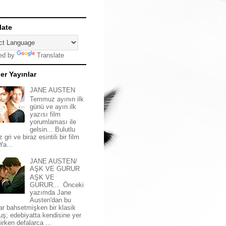
late
ed by
Translate
er Yayınlar
JANE AUSTEN
Temmuz ayının ilk
günü ve ayın ilk
yazısı film
yorumlaması ile
gelsin... Bulutlu
z gri ve biraz esintili bir film
 Ya...
JANE AUSTEN/
AŞK VE GURUR
AŞK VE
GURUR... Önceki
yazımda Jane
Austen'dan bu
ar bahsetmişken bir klasik
uş; edebiyatta kendisine yer
irken defalarca ...