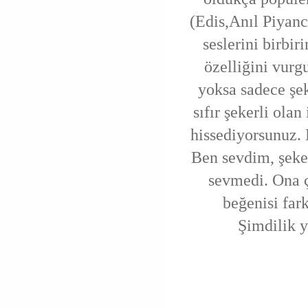
(Edis,Anıl Piyanc
seslerini birbir
özelliğini vurg
yoksa sadece şe
sıfır şekerli ola
hissediyorsunuz. 
Ben sevdim, şeke
sevmedi. Ona ç
beğenisi fark
Şimdilik 