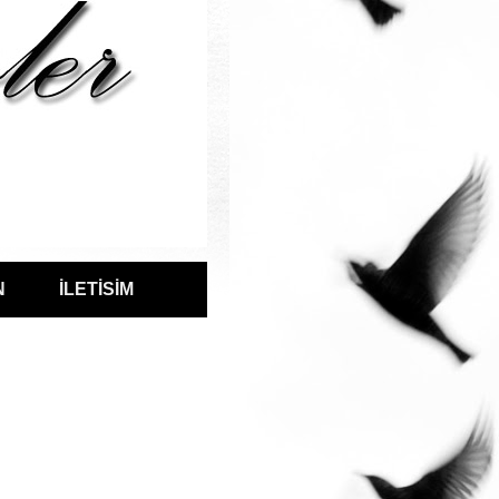
N
İLETİSİM