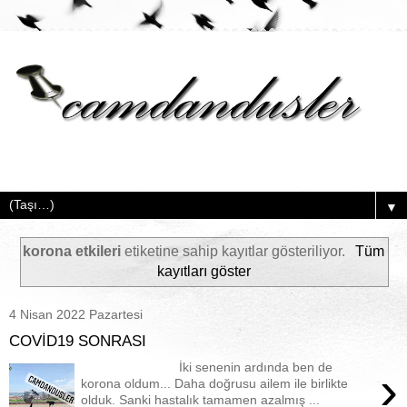
▼
korona etkileri
etiketine sahip kayıtlar gösteriliyor.
Tüm
kayıtları göster
4 Nisan 2022 Pazartesi
COVİD19 SONRASI
İki senenin ardında ben de
›
korona oldum... Daha doğrusu ailem ile birlikte
olduk. Sanki hastalık tamamen azalmış ...