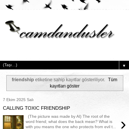
▼
friendship
etiketine sahip kayıtlar gösteriliyor.
Tüm
kayıtları göster
7 Ekim 2025 Salı
CALLING TOXIC FRIENDSHIP
(The picture was made by AI) The root of the
›
word friend; what does the back mean? What is
with you means the one who protects from evil t...