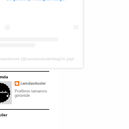
moreandmore (@camdanduslerblog)'in paylaştığı bir gönderi
ımda
camdandusler
Profilimin tamamını
görüntüle
ciler