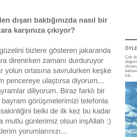
en dışarı baktığınızda nasıl bir
ara karşınıza çıkıyor?
ÖYLE
güzelini bizlere gösteren jakaranda
Çok da
ara direnirken zamanı durduruyor
doğum 
olmanı
ar yolun ortasına savrulurken keşke
bahsed
kal...
im pencereye ulaştırsa diyorum...
ramlar diliyorum. Biraz farklı bir
 bayram görüşmelerimizi telefonla
sakinliğini belki de ilk kez bu kadar
la mutlu günlerimiz olsun inşAllah :)
lerim yorumlarınızı...