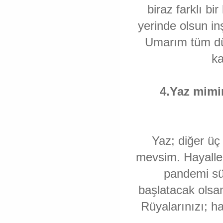
biraz farklı b
yerinde olsun in
Umarım tüm dün
ka
4.Yaz mimi
Yaz; diğer üç
mevsim. Hayalleri
pandemi sü
başlatacak olsa
Rüyalarınızı; ha