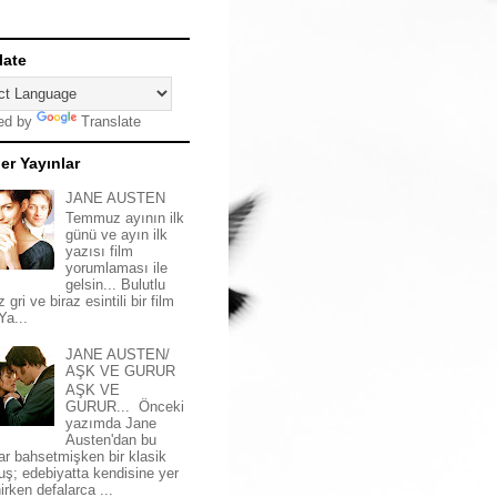
late
ed by
Translate
er Yayınlar
JANE AUSTEN
Temmuz ayının ilk
günü ve ayın ilk
yazısı film
yorumlaması ile
gelsin... Bulutlu
z gri ve biraz esintili bir film
 Ya...
JANE AUSTEN/
AŞK VE GURUR
AŞK VE
GURUR... Önceki
yazımda Jane
Austen'dan bu
ar bahsetmişken bir klasik
uş; edebiyatta kendisine yer
irken defalarca ...