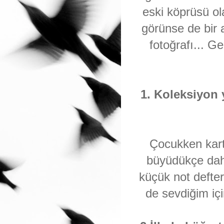
eski köprüsü ol
görünse de bir 
fotoğrafı... G
1. Koleksiyon 
Çocukken kart
büyüdükçe daha
küçük not defte
de sevdiğim içi