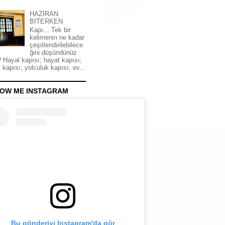
HAZİRAN
BİTERKEN
Kapı... Tek bir
kelimenin ne kadar
çeşitlendirilebilece
ğini düşündünüz
 Hayal kapısı; hayat kapısı;
 kapısı; yolculuk kapısı, ev...
OW ME INSTAGRAM
Bu gönderiyi Instagram'da gör