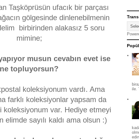
an Taşköprüsün ufacık bir parçası
ağacın gölgesinde dinlenebilmenin
Trans
elelim birbirinden alakasız 5 soru
Power
mimine;
Popül
yapıyor musun cevabın evet ise
ne topluyorsun?
bira
postal koleksiyonum vardı. Ama
ile.
 farklı koleksiyonlar yapsam da
ri koleksiyonum var. Hediye etmeyi
n elimde sayılı kaldı ama olsun :)
kad
olm
edin