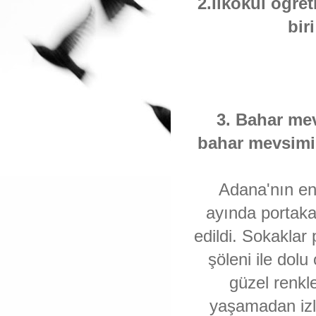
2.İlkokul öğre
bir
3. Bahar mev
bahar mevsimin
Adana'nın en
ayında portakal 
edildi. Sokaklar
şöleni ile dol
güzel renkl
yaşamadan izl