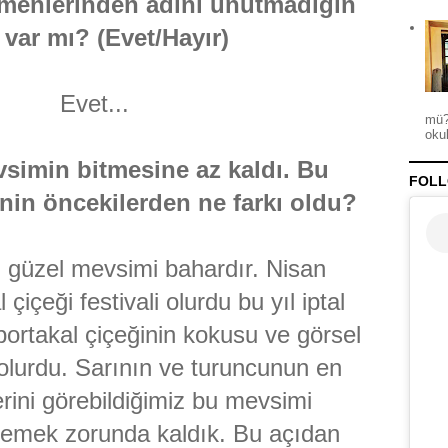
tmenlerinden adını unutmadığın
i var mı? (Evet/Hayır)
Evet...
mü?
okul
simin bitmesine az kaldı. Bu
FOLL
in öncekilerden ne farkı oldu?
 güzel mevsimi bahardır. Nisan
çiçeği festivali olurdu bu yıl iptal
 portakal çiçeğinin kokusu ve görsel
u olurdu. Sarının ve turuncunun en
erini görebildiğimiz bu mevsimi
emek zorunda kaldık. Bu açıdan