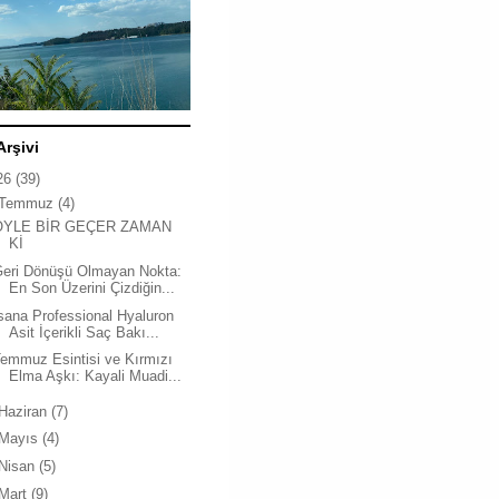
Arşivi
26
(39)
Temmuz
(4)
ÖYLE BİR GEÇER ZAMAN
Kİ
Geri Dönüşü Olmayan Nokta:
En Son Üzerini Çizdiğin...
sana Professional Hyaluron
Asit İçerikli Saç Bakı...
emmuz Esintisi ve Kırmızı
Elma Aşkı: Kayali Muadi...
Haziran
(7)
Mayıs
(4)
Nisan
(5)
Mart
(9)