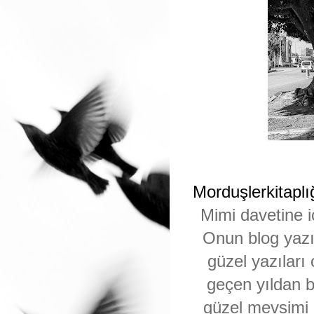
Morduşlerkitaplı
Mimi davetine 
Onun blog yazıs
güzel yazıları 
geçen yıldan b
güzel mevsimi 