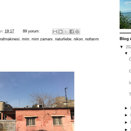
an:
19:17
89 yorum:
Blog 
ğrafmakinesi
,
mim
,
mim zamanı
,
naturliebe
,
nikon
,
notlarım
▼
20
▼
I
T
►
►
►
►