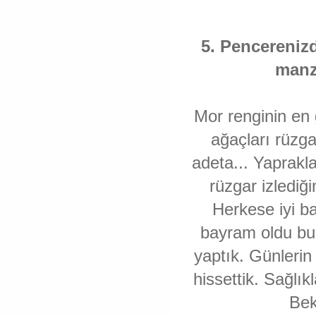
5. Pencerenizd
manz
Mor renginin en 
ağaçları rüzg
adeta... Yaprakl
rüzgar izlediğ
Herkese iyi bay
bayram oldu bu
yaptık. Günlerin 
hissettik. Sağlık
Bek