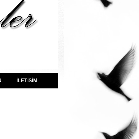
N
İLETİSİM