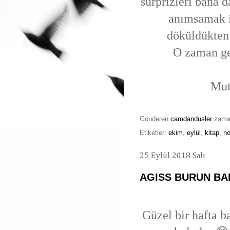
sürprizleri bana 
anımsamak i
döküldükten 
O zaman ge
Mutlu paza
Gönderen
camdandusler
zam
Etiketler:
ekim
,
eylül
,
kitap
,
no
25 Eylül 2018 Salı
AGISS BURUN BA
Güzel bir hafta b