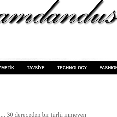
ZMETİK
TAVSİYE
TECHNOLOGY
FASHIO
i... 30 dereceden bir türlü inmeyen