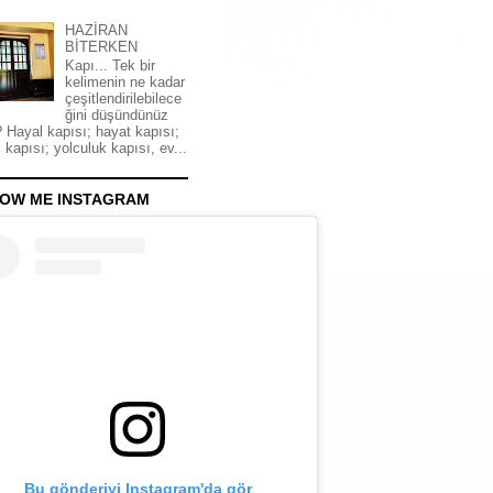
HAZİRAN
BİTERKEN
Kapı... Tek bir
kelimenin ne kadar
çeşitlendirilebilece
ğini düşündünüz
 Hayal kapısı; hayat kapısı;
 kapısı; yolculuk kapısı, ev...
OW ME INSTAGRAM
Bu gönderiyi Instagram'da gör