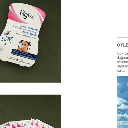
ÖYLE
Çok da
doğum 
olmanı
bahsed
kal...