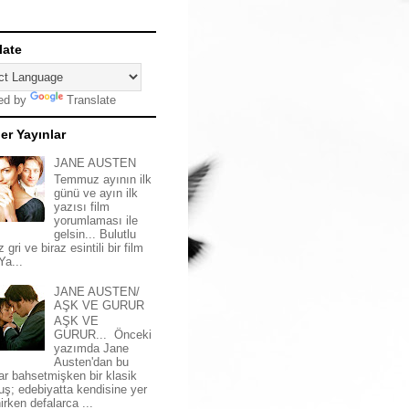
late
ed by
Translate
er Yayınlar
JANE AUSTEN
Temmuz ayının ilk
günü ve ayın ilk
yazısı film
yorumlaması ile
gelsin... Bulutlu
z gri ve biraz esintili bir film
 Ya...
JANE AUSTEN/
AŞK VE GURUR
AŞK VE
GURUR... Önceki
yazımda Jane
Austen'dan bu
ar bahsetmişken bir klasik
uş; edebiyatta kendisine yer
irken defalarca ...