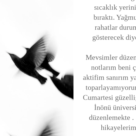
sıcaklık yeri
bıraktı. Yağm
rahatlar duru
gösterecek diy
Mevsimler düzeni
notlarım beni 
aktifim sanırım y
toparlayamıyoru
Cumartesi güzelliğ
İnönü ünivers
düzenlemekte .
hikayelerim