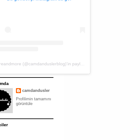
moreandmore (@camdanduslerblog)'in paylaştığı bir gönderi
ımda
camdandusler
Profilimin tamamını
görüntüle
ciler