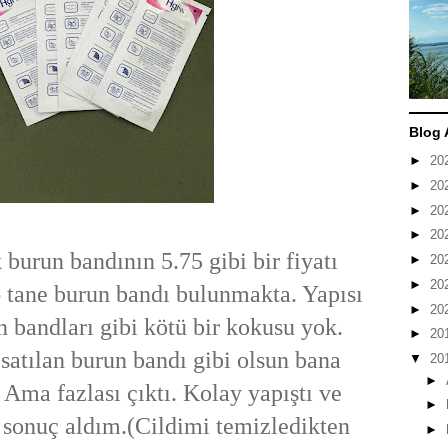
Blog 
►
20
►
20
►
20
►
20
burun bandının 5.75 gibi bir fiyatı
►
20
►
20
 6 tane burun bandı bulunmakta. Yapısı
►
20
n bandları gibi kötü bir kokusu yok.
►
20
satılan burun bandı gibi olsun bana
▼
20
►
 Ama fazlası çıktı. Kolay yapıştı ve
►
de sonuç aldım.(Cildimi temizledikten
►