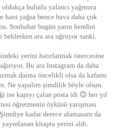
ni oldukça bulutlu yalancı yağmura
ur hani yağsa bence hava daha çok
mu. Sonbahar bugün yarın kendini
e beklerken ara ara uğruyor sanki.
ndeki yerini hatırlatmak istercesine
çağırıyor. Bu ara Instagram da daha
azmak daima öncelikli olsa da kafamı
m. Ne yapalım şimdilik böyle olsun.
i ise kapıyı çalan posta idi 😊 her yıl
itesi öğretmenin öyküsü yarışması
 Şimdiye kadar derece alamasam da
 yayınlanan kitapta yerini aldı.