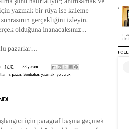
daima şunu hatırlatıyor; anımsamak ve
çin yazmak bir rüya ise kaleme
sonrasının gerçekliğini izleyin.
rçek olduğuna inanacaksınız...
mü?
okul
rlar....
FOLL
an:
17:31
38 yorum:
tlarım
,
pazar
,
Sonbahar
,
yazmak
,
yolculuk
NDI
aşlangıcı için paragraf başına geçmek