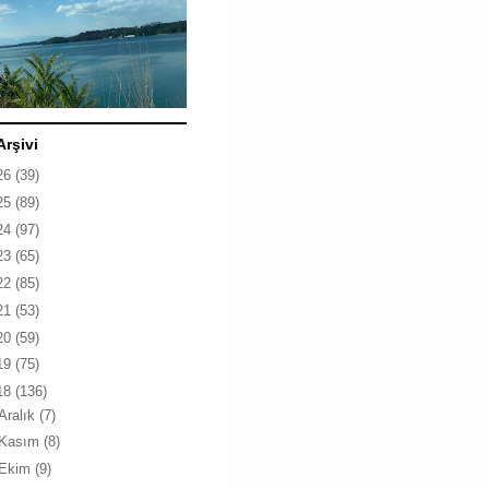
Arşivi
26
(39)
25
(89)
24
(97)
23
(65)
22
(85)
21
(53)
20
(59)
19
(75)
18
(136)
Aralık
(7)
Kasım
(8)
Ekim
(9)