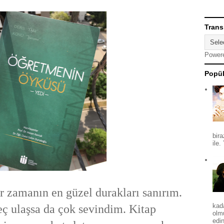
Trans
Power
Popül
bira
ile.
 zamanın en güzel durakları sanırım.
kad
ç ulaşsa da çok sevindim. Kitap
olm
edin