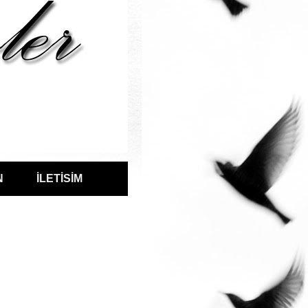
N
İLETİSİM