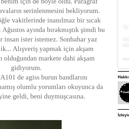
 benim için de böyle oldu. Paragraf
avaların serinlenmesini bekliyorum.
ğle vakitlerinde inanılmaz bir sıcak
rı Ağustos ayında bırakmıştık şimdi bu
r insan ister istemez. Sonbahar yaz
lik... Alışveriş yapmak için akşam
un olduğundan markete dahi akşam
gidiyorum.
A101 de agiss burun bandlarını
Hakk
amış olumlu yorumları okuyunca da
yine geldi, beni duymuşcasına.
İzleyi