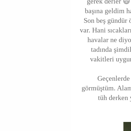
gerek derler 😄
başına geldim h
Son beş gündür ö
var. Hani sıcakla
havalar ne diyo
tadında şimdi
vakitleri uyg
Geçenlerde 
görmüştüm. Alam
tüh derken 