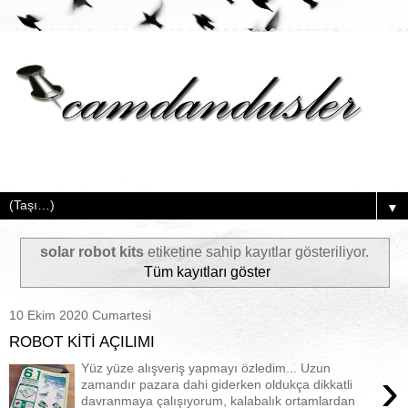
▼
solar robot kits
etiketine sahip kayıtlar gösteriliyor.
Tüm kayıtları göster
10 Ekim 2020 Cumartesi
ROBOT KİTİ AÇILIMI
Yüz yüze alışveriş yapmayı özledim... Uzun
›
zamandır pazara dahi giderken oldukça dikkatli
davranmaya çalışıyorum, kalabalık ortamlardan