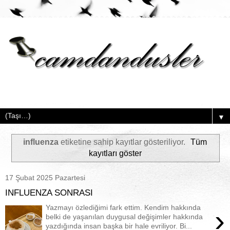
▼
influenza
etiketine sahip kayıtlar gösteriliyor.
Tüm
kayıtları göster
17 Şubat 2025 Pazartesi
INFLUENZA SONRASI
Yazmayı özlediğimi fark ettim. Kendim hakkında
›
belki de yaşanılan duygusal değişimler hakkında
yazdığında insan başka bir hale evriliyor. Bi...